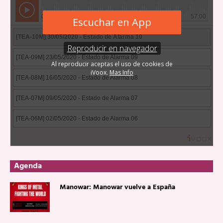
Agenda
Manowar: Manowar vuelve a España