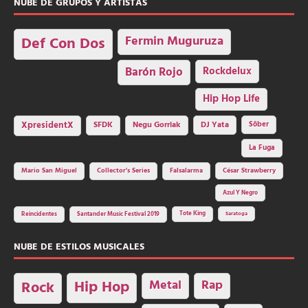
NUBE DE GRUPOS Y ARTISTAS
Fermin Muguruza
Def Con Dos
Barón Rojo
Rockdelux
Hip Hop Life
SFDK
Negu Gorriak
XpresidentX
DJ Yata
Sôber
La Fuga
Mario San Miguel
Collector's Series
Falsalarma
César Strawberry
Azul Y Negro
Tote King
Reincidentes
Santander Music Festival 2019
Saratoga
NUBE DE ESTILOS MUSICALES
Hip Hop
Metal
Rap
Rock