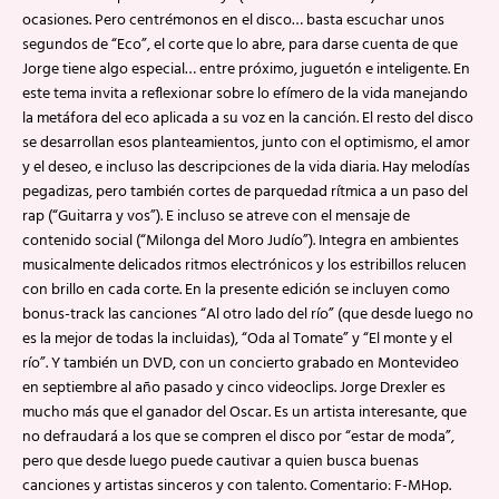
ocasiones. Pero centrémonos en el disco… basta escuchar unos
segundos de “Eco”, el corte que lo abre, para darse cuenta de que
Jorge tiene algo especial… entre próximo, juguetón e inteligente. En
este tema invita a reflexionar sobre lo efímero de la vida manejando
la metáfora del eco aplicada a su voz en la canción. El resto del disco
se desarrollan esos planteamientos, junto con el optimismo, el amor
y el deseo, e incluso las descripciones de la vida diaria. Hay melodías
pegadizas, pero también cortes de parquedad rítmica a un paso del
rap (“Guitarra y vos”). E incluso se atreve con el mensaje de
contenido social (“Milonga del Moro Judío”). Integra en ambientes
musicalmente delicados ritmos electrónicos y los estribillos relucen
con brillo en cada corte. En la presente edición se incluyen como
bonus-track las canciones “Al otro lado del río” (que desde luego no
es la mejor de todas la incluidas), “Oda al Tomate” y “El monte y el
río”. Y también un DVD, con un concierto grabado en Montevideo
en septiembre al año pasado y cinco videoclips. Jorge Drexler es
mucho más que el ganador del Oscar. Es un artista interesante, que
no defraudará a los que se compren el disco por “estar de moda”,
pero que desde luego puede cautivar a quien busca buenas
canciones y artistas sinceros y con talento. Comentario: F-MHop.