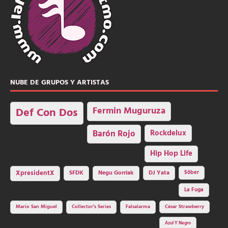
NUBE DE GRUPOS Y ARTISTAS
Fermin Muguruza
Def Con Dos
Barón Rojo
Rockdelux
Hip Hop Life
SFDK
Negu Gorriak
XpresidentX
DJ Yata
Sôber
La Fuga
Mario San Miguel
Collector's Series
Falsalarma
César Strawberry
Azul Y Negro