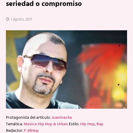
seriedad o compromiso
1 agosto, 2011
Protagonista del artículo:
Juaninacka
Temática:
Música Hip Hop & Urban
Estilo:
Hip Hop
,
Rap
Redactor:
F-MHop