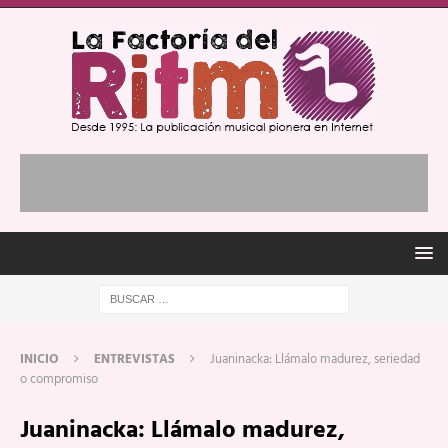
INICIO
ENTREVISTAS
Juaninacka: Llámalo madurez, seriedad
o compromiso
Juaninacka: Llámalo madurez,