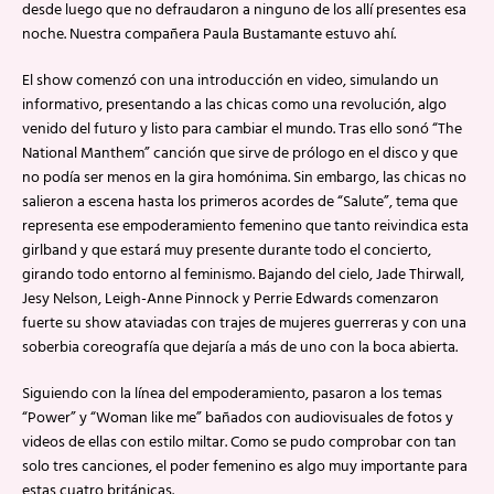
desde luego que no defraudaron a ninguno de los allí presentes esa
noche. Nuestra compañera Paula Bustamante estuvo ahí.
El show comenzó con una introducción en video, simulando un
informativo, presentando a las chicas como una revolución, algo
venido del futuro y listo para cambiar el mundo. Tras ello sonó “The
National Manthem” canción que sirve de prólogo en el disco y que
no podía ser menos en la gira homónima. Sin embargo, las chicas no
salieron a escena hasta los primeros acordes de “Salute”, tema que
representa ese empoderamiento femenino que tanto reivindica esta
girlband y que estará muy presente durante todo el concierto,
girando todo entorno al feminismo. Bajando del cielo, Jade Thirwall,
Jesy Nelson, Leigh-Anne Pinnock y Perrie Edwards comenzaron
fuerte su show ataviadas con trajes de mujeres guerreras y con una
soberbia coreografía que dejaría a más de uno con la boca abierta.
Siguiendo con la línea del empoderamiento, pasaron a los temas
“Power” y “Woman like me” bañados con audiovisuales de fotos y
videos de ellas con estilo miltar. Como se pudo comprobar con tan
solo tres canciones, el poder femenino es algo muy importante para
estas cuatro británicas.