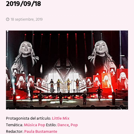
2019/09/18
18 septiembre, 2019
Protagonista del artículo:
Little Mix
Temática:
Música Pop
Estilo:
Dance
,
Pop
Redactor:
Paula Bustamante