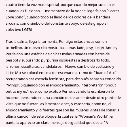
cuatro tiene la voz más especial, porque cuando mejor suenan es
cuando las fusionan. El momentazo de la noche llegaría con “Secret
Love Song”, cuando todo se llenó de los colores de la bandera
arcoíris, como símbolo del constante apoyo de este grupo al
colectivo LGTBI.
Tras la calma, llega la tormenta, Por algo estas chicas son un
torbellino. Un nuevo clip mostraba a unas Jade, Jesy, Leigh-Anne y
Perrie con una estética de chicas malas armadas con bates de
beisbol y supurando purpurina dispuestas a destrozarlo todo:
jarrones, esculturas, candelabros… Nuevo cambio de vestuario y
Little Mix se colocó encima del escenario al ritmo de “Joan of Arc”
recuperando esa esencia feminista, para después sonar su conocido
“Wings”. Siguiendo con el empoderamiento, interpretaron “Shout
out to my ex”, que, como explicó Perrie, cuando la escribieron lo
hicieron pensando en una canción de desamor desde otro punto de
vista que no fueran las lamentaciones, y este sería, como no, el
empoderamiento y lo fuertes que son las mujeres. Antes de sonar la
última canción de este bloque, la cual sería “Woman’s World”, en
pantalla apareció un claro mensaje de igualdad que decía: “A