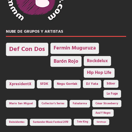
NUBE DE GRUPOS Y ARTISTAS
Fermin Muguruza
Def Con Dos
Barón Rojo
Rockdelux
Hip Hop Life
SFDK
Negu Gorriak
XpresidentX
DJ Yata
Sôber
La Fuga
Mario San Miguel
Collector's Series
Falsalarma
César Strawberry
Azul Y Negro
Tote King
Reincidentes
Santander Music Festival 2019
Saratoga