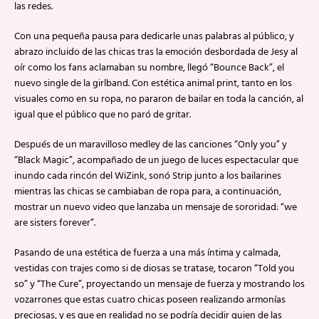
las redes.
Con una pequeña pausa para dedicarle unas palabras al público, y
abrazo incluido de las chicas tras la emoción desbordada de Jesy al
oír como los fans aclamaban su nombre, llegó “Bounce Back”, el
nuevo single de la girlband. Con estética animal print, tanto en los
visuales como en su ropa, no pararon de bailar en toda la canción, al
igual que el público que no paró de gritar.
Después de un maravilloso medley de las canciones “Only you” y
“Black Magic”, acompañado de un juego de luces espectacular que
inundo cada rincón del WiZink, sonó Strip junto a los bailarines
mientras las chicas se cambiaban de ropa para, a continuación,
mostrar un nuevo video que lanzaba un mensaje de sororidad: “we
are sisters forever”.
Pasando de una estética de fuerza a una más íntima y calmada,
vestidas con trajes como si de diosas se tratase, tocaron “Told you
so” y “The Cure”, proyectando un mensaje de fuerza y mostrando los
vozarrones que estas cuatro chicas poseen realizando armonías
preciosas, y es que en realidad no se podría decidir quien de las