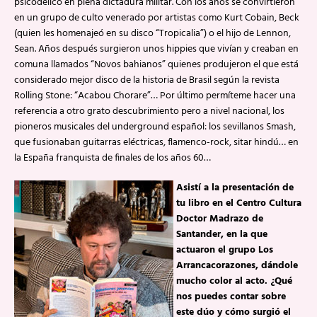
psicodélico en plena dictadura militar. Con los años se convirtieron
en un grupo de culto venerado por artistas como Kurt Cobain, Beck
(quien les homenajeó en su disco “Tropicalia”) o el hijo de Lennon,
Sean. Años después surgieron unos hippies que vivían y creaban en
comuna llamados “Novos bahianos” quienes produjeron el que está
considerado mejor disco de la historia de Brasil según la revista
Rolling Stone: “Acabou Chorare”… Por último permíteme hacer una
referencia a otro grato descubrimiento pero a nivel nacional, los
pioneros musicales del underground español: los sevillanos Smash,
que fusionaban guitarras eléctricas, flamenco-rock, sitar hindú… en
la España franquista de finales de los años 60…
Asistí a la presentación de
tu libro en el Centro Cultura
Doctor Madrazo de
Santander, en la que
actuaron el grupo Los
Arrancacorazones, dándole
mucho color al acto. ¿Qué
nos puedes contar sobre
este dúo y cómo surgió el