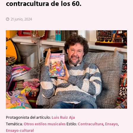
contracultura de los 60.
21 junio, 2024
Protagonista del artículo:
Luis Ruiz Aja
Temática:
Otros estilos musicales
Estilo:
Contracultura
,
Ensayo
,
Ensayo cultural