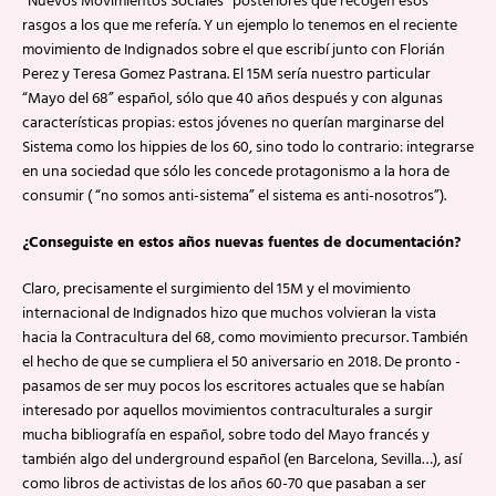
“Nuevos Movimientos Sociales” posteriores que recogen esos
rasgos a los que me refería. Y un ejemplo lo tenemos en el reciente
movimiento de Indignados sobre el que escribí junto con Florián
Perez y Teresa Gomez Pastrana. El 15M sería nuestro particular
“Mayo del 68” español, sólo que 40 años después y con algunas
características propias: estos jóvenes no querían marginarse del
Sistema como los hippies de los 60, sino todo lo contrario: integrarse
en una sociedad que sólo les concede protagonismo a la hora de
consumir ( “no somos anti-sistema” el sistema es anti-nosotros”).
¿Conseguiste en estos años nuevas fuentes de documentación?
Claro, precisamente el surgimiento del 15M y el movimiento
internacional de Indignados hizo que muchos volvieran la vista
hacia la Contracultura del 68, como movimiento precursor. También
el hecho de que se cumpliera el 50 aniversario en 2018. De pronto -
pasamos de ser muy pocos los escritores actuales que se habían
interesado por aquellos movimientos contraculturales a surgir
mucha bibliografía en español, sobre todo del Mayo francés y
también algo del underground español (en Barcelona, Sevilla…), así
como libros de activistas de los años 60-70 que pasaban a ser