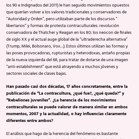
los 90 e Indignados del 2011) le han seguido movimientos opuestos
que querían volver a los valores tradicionales y conservadores de
“Autoridad y Orden”, pero utilizaban parte de los discursos “
libertarios” y formas de protesta contraculturales: revolución
conservadora de Thatcher y Reagan en los 80; los neocon de finales
de siglo XX y el actual auge global de la “ultraderecha alternativa”
(Trump, Milei, Bolsonaro, Vox…). Estos últimos utilizan las formas y
las poses provocadoras, rupturistas y heterodoxas, antaño propias
de la nueva izquierda del 68, para tratar de dotarse de una imagen
“anti-establishment” que está atrayendo a muchos jóvenes y
sectores sociales de clases bajas.
Han pasado casi dos décadas, 17 años concretamente, entre la
publicación de “La contracultura, ¿qué fue?, ¿qué queda?” y
“Rebeliones juveniles”. ¿La herencia de los movimientos
contraculturales se puede valorar de manera similar en ambos
momentos, 2007 y la actualidad, o hay influencias claramente
diferentes entre ambos?
El análisis que hago de la herencia del fenómeno es bastante