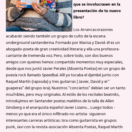
que se involucrasen en la
presentación de tu nuevo
libro?
Los Arrancacorazones
acabarán siendo también un grupo de culto de la escena
underground santanderina. Formado por Marisa y David: él es un
abogado-poeta de gran creatividad literaria y ella una profesora-
cantante de tremenda voz. Pero, sobre todo, son dos buenos
amigos con quienes hemos compartido momentos muy especiales,
desde que nos juntó Javier Perales (Absenta Poetas) en un grupo de
poesía rock llamado Speedbal. Allí yo tocaba el djembé junto con
Raquel Martín (rapsoda) y tres guitarras ( Javier, David y el “
guaperas” del grupo Isra). Nuestros “conciertos” debían ser un tanto
insufribles, pero muy originales. Al estilo de los recitales beatniks,
introdujimos en Santander poetas malditos de la talla de Allen
Ginsberg o el anarquista español Javier Lizano… Luego todos -
menos yo que era el único infiltrado no-artista- siguieron
interesantes carreras artísticas: Isra como guitarrista en grupos
punk, Javi con la revista-asociación Absenta Poetas, Raquel Martín