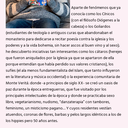
Aparte de fenómenos que ya
conocía como los Cínicos
(con el filósofo Diógenes a la
cabeza) o los Goliardos
(estudiantes de teología o antiguos curas que abandonaban el
monasterio para dedicarse a recitar poesía contra la iglesia y los
poderes y a la vida bohemia, sin hacer ascos al buen vino y al sexo);
he descubierto iniciativas tan interesantes como los cátaros (herejes
que fueron aniquilados por la Iglesia ya que se apartaron de ella
porque entendían que había perdido sus valores cristianos), los
sufíes (el ala menos fundamentalista del Islam, que tanto influyeron
en la literatura y música occidental) o la experiencia comunitaria de
Monte Veritá: donde -a principios de siglo XX- se creó un oasis de
paz durante la época entreguerras, que fue visitado por los
principales intelectuales de la época y donde se practicaba sexo
libre, vegetarianismo, nudismo, “danzaterapia” con tambores,
feminismo, un misticismo pagano… Y cuyos residentes vestían
atuendos, coronas de flores, barbas y pelos largos idénticos a los de
los hippies pero 50 años antes.