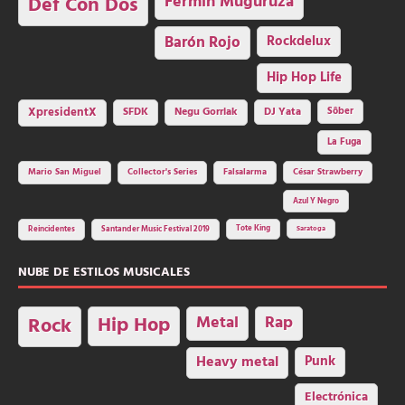
Fermin Muguruza
Def Con Dos
Barón Rojo
Rockdelux
Hip Hop Life
SFDK
Negu Gorriak
XpresidentX
DJ Yata
Sôber
La Fuga
Mario San Miguel
Collector's Series
Falsalarma
César Strawberry
Azul Y Negro
Tote King
Reincidentes
Santander Music Festival 2019
Saratoga
NUBE DE ESTILOS MUSICALES
Hip Hop
Metal
Rap
Rock
Heavy metal
Punk
Electrónica