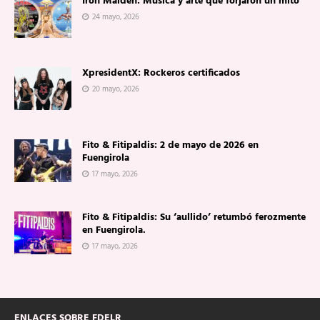
Iron Maiden: Música y arte que forjaron un mito
24 mayo, 2026
XpresidentX: Rockeros certificados
20 mayo, 2026
Fito & Fitipaldis: 2 de mayo de 2026 en
Fuengirola
17 mayo, 2026
Fito & Fitipaldis: Su ‘aullido’ retumbó ferozmente
en Fuengirola.
17 mayo, 2026
ENLACES SOBRE FDELR