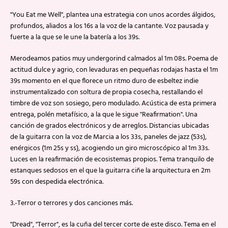
"You Eat me Well", plantea una estrategia con unos acordes álgidos,
profundos, aliados a los 16s a la voz de la cantante. Voz pausada y
fuerte a la que se le une la batería a los 39s.
Merodeamos patios muy undergorind calmados al 1m 08s. Poema de
actitud dulce y agrio, con levaduras en pequeñas rodajas hasta el 1m
39s momento en el que florece un ritmo duro de esbeltez indie
instrumentalizado con soltura de propia cosecha, restallando el
timbre de voz son sosiego, pero modulado. Acústica de esta primera
entrega, polén metafísico, a la que le sigue "Reafirmation". Una
canción de grados electrónicos y de arreglos. Distancias ubicadas
de la guitarra con la voz de Marcia a los 33s, paneles de jazz (53s),
enérgicos (1m 25s y ss), acogiendo un giro microscópico al 1m 33s.
Luces en la reafirmación de ecosistemas propios. Tema tranquilo de
estanques sedosos en el que la guitarra ciñe la arquitectura en 2m
59s con despedida electrónica.
3.-Terror o terrores y dos canciones más.
"Dread", "Terror", es la cuña del tercer corte de este disco. Tema en el