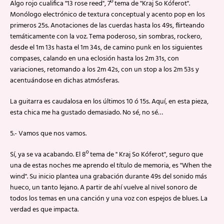
Algo rojo cualifica "13 rose reed", 7º tema de "Kraj So Kóferot".
Monólogo electrónico de textura conceptual y acento pop en los
primeros 25s. Anotaciones de las cuerdas hasta los 49s, flirteando
temáticamente con la voz. Tema poderoso, sin sombras, rockero,
desde el 1m 13s hasta el 1m 34s, de camino punk en los siguientes
compases, calando en una eclosión hasta los 2m 31s, con
variaciones, retomando a los 2m 42s, con un stop a los 2m 53s y
acentuándose en dichas atmósferas.
La guitarra es caudalosa en los últimos 10 ó 15s. Aquí, en esta pieza,
esta chica me ha gustado demasiado. No sé, no sé…
5.- Vamos que nos vamos.
Sí, ya se va acabando. El 8º tema de " Kraj So Kóferot", seguro que
una de estas noches me aprendo el título de memoria, es "When the
wind". Su inicio plantea una grabación durante 49s del sonido más
hueco, un tanto lejano. A partir de ahí vuelve al nivel sonoro de
todos los temas en una canción y una voz con espejos de blues. La
verdad es que impacta.