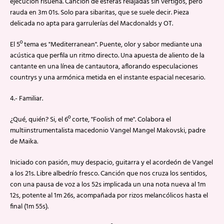
ejecución risueña. Canción de esferas relajadas sin vértigos, pero
rauda en 3m 01s. Solo para sibaritas, que se suele decir. Pieza
delicada no apta para garrulerías del Macdonalds y OT.
El 5º tema es "Mediterranean". Puente, olor y sabor mediante una
acústica que perfila un ritmo directo. Una apuesta de aliento de la
cantante en una línea de cantautora, aflorando especulaciones
countrys y una armónica metida en el instante espacial necesario.
4.- Familiar.
¿Qué, quién? Si, el 6º corte, "Foolish of me". Colabora el
multiinstrumentalista macedonio Vangel Mangel Makovski, padre
de Maika.
Iniciado con pasión, muy despacio, guitarra y el acordeón de Vangel
a los 21s. Libre albedrío fresco. Canción que nos cruza los sentidos,
con una pausa de voz a los 52s implicada un una nota nueva al 1m
12s, potente al 1m 26s, acompañada por rizos melancólicos hasta el
final (1m 55s).