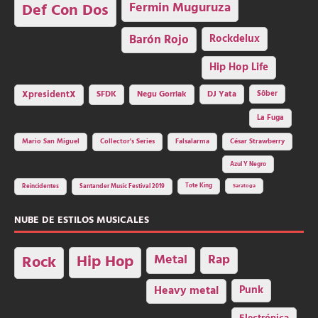
Fermin Muguruza
Def Con Dos
Barón Rojo
Rockdelux
Hip Hop Life
SFDK
Negu Gorriak
XpresidentX
DJ Yata
Sôber
La Fuga
Mario San Miguel
Collector's Series
Falsalarma
César Strawberry
Azul Y Negro
Tote King
Reincidentes
Santander Music Festival 2019
Saratoga
NUBE DE ESTILOS MUSICALES
Hip Hop
Metal
Rap
Rock
Heavy metal
Punk