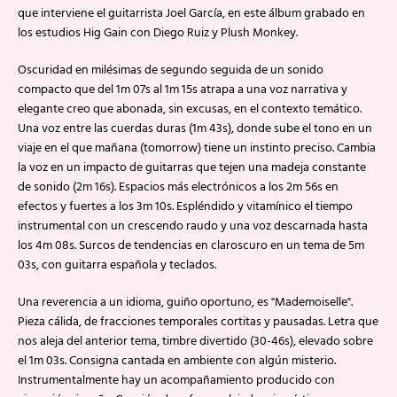
que interviene el guitarrista Joel García, en este álbum grabado en
los estudios Hig Gain con Diego Ruiz y Plush Monkey.
Oscuridad en milésimas de segundo seguida de un sonido
compacto que del 1m 07s al 1m 15s atrapa a una voz narrativa y
elegante creo que abonada, sin excusas, en el contexto temático.
Una voz entre las cuerdas duras (1m 43s), donde sube el tono en un
viaje en el que mañana (tomorrow) tiene un instinto preciso. Cambia
la voz en un impacto de guitarras que tejen una madeja constante
de sonido (2m 16s). Espacios más electrónicos a los 2m 56s en
efectos y fuertes a los 3m 10s. Espléndido y vitamínico el tiempo
instrumental con un crescendo raudo y una voz descarnada hasta
los 4m 08s. Surcos de tendencias en claroscuro en un tema de 5m
03s, con guitarra española y teclados.
Una reverencia a un idioma, guiño oportuno, es "Mademoiselle".
Pieza cálida, de fracciones temporales cortitas y pausadas. Letra que
nos aleja del anterior tema, timbre divertido (30-46s), elevado sobre
el 1m 03s. Consigna cantada en ambiente con algún misterio.
Instrumentalmente hay un acompañamiento producido con