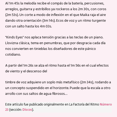
Al 1m 45s la melodía recibe el compás de la batería, percusiones,
arreglos, guitarra y estribillos ya rockeros a los 2m 30s, con coros
(2m 53s). Un corte a modo de inflexión en el que Maika raja el aire
dando otra orientación (3m 14s). Ecos de voz y un ritmo turgente
con un salto hasta los 4m 03s.
"Kinds Eyes" nos aplaca tensión gracias a las teclas de un piano.
Llovizna clásica, tema en penumbras, que por desgracia cada día
nos convierten en tinieblas los diseñadores de este pánico
cotidiano.
A partir del 1m 26s se alza el ritmo hasta el 1m 56s en el cual efectos
de viento y el descenso del
timbre de voz adquiere un soplo más metafísico (2m 34s), rodando a
un concepto suspendido en el horizonte. Puede que la escala a otro
arrollo con sus saltos de agua fibrosos…
Este artículo fue publicado originalmente en La Factoría del Ritmo
Número
23
(sección:
Discos
).