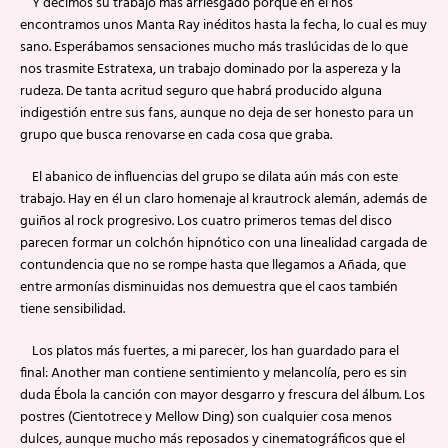
Y decimos su trabajo más arriesgado porque en él nos
encontramos unos Manta Ray inéditos hasta la fecha, lo cual es muy
sano. Esperábamos sensaciones mucho más traslúcidas de lo que
nos trasmite Estratexa, un trabajo dominado por la aspereza y la
rudeza. De tanta acritud seguro que habrá producido alguna
indigestión entre sus fans, aunque no deja de ser honesto para un
grupo que busca renovarse en cada cosa que graba.
El abanico de influencias del grupo se dilata aún más con este
trabajo. Hay en él un claro homenaje al krautrock alemán, además de
guiños al rock progresivo. Los cuatro primeros temas del disco
parecen formar un colchón hipnótico con una linealidad cargada de
contundencia que no se rompe hasta que llegamos a Añada, que
entre armonías disminuidas nos demuestra que el caos también
tiene sensibilidad.
Los platos más fuertes, a mi parecer, los han guardado para el
final: Another man contiene sentimiento y melancolía, pero es sin
duda Ébola la canción con mayor desgarro y frescura del álbum. Los
postres (Cientotrece y Mellow Ding) son cualquier cosa menos
dulces, aunque mucho más reposados y cinematográficos que el