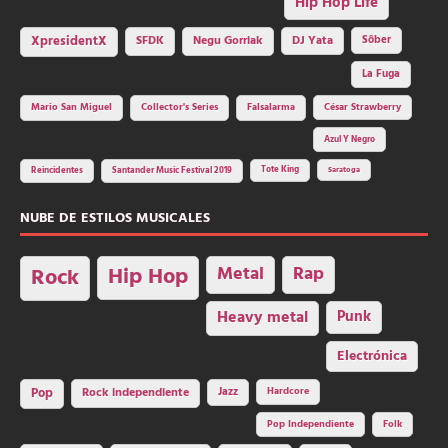
Hip Hop Life
SFDK
Negu Gorriak
XpresidentX
DJ Yata
Sôber
La Fuga
Mario San Miguel
Collector's Series
Falsalarma
César Strawberry
Azul Y Negro
Tote King
Reincidentes
Santander Music Festival 2019
Saratoga
NUBE DE ESTILOS MUSICALES
Hip Hop
Metal
Rap
Rock
Heavy metal
Punk
Electrónica
Rock independiente
Jazz
Hardcore
Pop
Pop Independiente
Folk