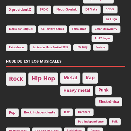
SFDK
Negu Gorriak
XpresidentX
DJ Yata
Sôber
La Fuga
Mario San Miguel
Collector's Series
Falsalarma
César Strawberry
Azul Y Negro
Tote King
Reincidentes
Santander Music Festival 2019
Saratoga
NUBE DE ESTILOS MUSICALES
Hip Hop
Metal
Rap
Rock
Heavy metal
Punk
Electrónica
Rock independiente
Jazz
Hardcore
Pop
Pop Independiente
Folk
Rock Urbano
Reggae