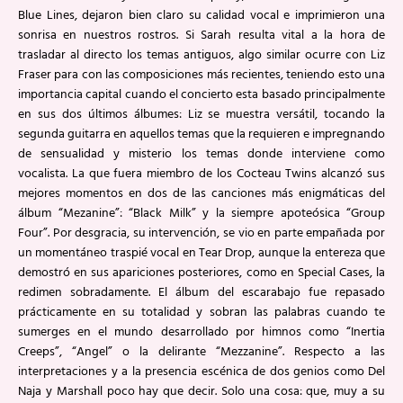
Blue Lines, dejaron bien claro su calidad vocal e imprimieron una
sonrisa en nuestros rostros. Si Sarah resulta vital a la hora de
trasladar al directo los temas antiguos, algo similar ocurre con Liz
Fraser para con las composiciones más recientes, teniendo esto una
importancia capital cuando el concierto esta basado principalmente
en sus dos últimos álbumes: Liz se muestra versátil, tocando la
segunda guitarra en aquellos temas que la requieren e impregnando
de sensualidad y misterio los temas donde interviene como
vocalista. La que fuera miembro de los Cocteau Twins alcanzó sus
mejores momentos en dos de las canciones más enigmáticas del
álbum “Mezanine”: “Black Milk” y la siempre apoteósica “Group
Four”. Por desgracia, su intervención, se vio en parte empañada por
un momentáneo traspié vocal en Tear Drop, aunque la entereza que
demostró en sus apariciones posteriores, como en Special Cases, la
redimen sobradamente. El álbum del escarabajo fue repasado
prácticamente en su totalidad y sobran las palabras cuando te
sumerges en el mundo desarrollado por himnos como “Inertia
Creeps”, “Angel” o la delirante “Mezzanine”. Respecto a las
interpretaciones y a la presencia escénica de dos genios como Del
Naja y Marshall poco hay que decir. Solo una cosa: que, muy a su