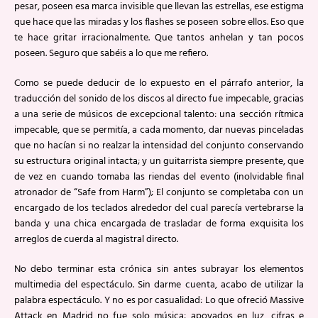
pesar, poseen esa marca invisible que llevan las estrellas, ese estigma
que hace que las miradas y los flashes se poseen sobre ellos. Eso que
te hace gritar irracionalmente. Que tantos anhelan y tan pocos
poseen. Seguro que sabéis a lo que me refiero.
Como se puede deducir de lo expuesto en el párrafo anterior, la
traducción del sonido de los discos al directo fue impecable, gracias
a una serie de músicos de excepcional talento: una sección rítmica
impecable, que se permitía, a cada momento, dar nuevas pinceladas
que no hacían si no realzar la intensidad del conjunto conservando
su estructura original intacta; y un guitarrista siempre presente, que
de vez en cuando tomaba las riendas del evento (inolvidable final
atronador de “Safe from Harm”); El conjunto se completaba con un
encargado de los teclados alrededor del cual parecía vertebrarse la
banda y una chica encargada de trasladar de forma exquisita los
arreglos de cuerda al magistral directo.
No debo terminar esta crónica sin antes subrayar los elementos
multimedia del espectáculo. Sin darme cuenta, acabo de utilizar la
palabra espectáculo. Y no es por casualidad: Lo que ofreció Massive
Attack en Madrid no fue solo música: apoyados en luz, cifras e