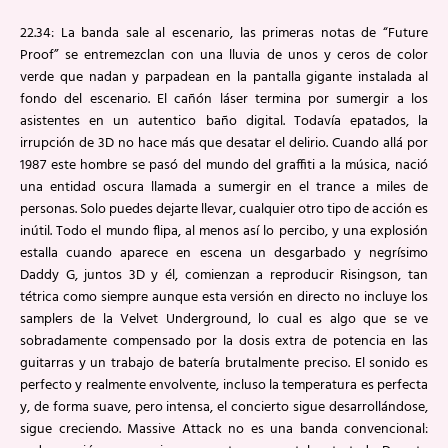
22.34: La banda sale al escenario, las primeras notas de “Future
Proof” se entremezclan con una lluvia de unos y ceros de color
verde que nadan y parpadean en la pantalla gigante instalada al
fondo del escenario. El cañón láser termina por sumergir a los
asistentes en un autentico baño digital. Todavía epatados, la
irrupción de 3D no hace más que desatar el delirio. Cuando allá por
1987 este hombre se pasó del mundo del graffiti a la música, nació
una entidad oscura llamada a sumergir en el trance a miles de
personas. Solo puedes dejarte llevar, cualquier otro tipo de acción es
inútil. Todo el mundo flipa, al menos así lo percibo, y una explosión
estalla cuando aparece en escena un desgarbado y negrísimo
Daddy G, juntos 3D y él, comienzan a reproducir Risingson, tan
tétrica como siempre aunque esta versión en directo no incluye los
samplers de la Velvet Underground, lo cual es algo que se ve
sobradamente compensado por la dosis extra de potencia en las
guitarras y un trabajo de batería brutalmente preciso. El sonido es
perfecto y realmente envolvente, incluso la temperatura es perfecta
y, de forma suave, pero intensa, el concierto sigue desarrollándose,
sigue creciendo. Massive Attack no es una banda convencional: