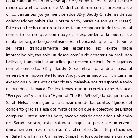
cada canción es un universo aparte y como tal es tratada. De este
modo para el concierto de Madrid contaron con la presencia de
cinco cantantes (los ya mencionados 3D y Daddy G, además de sus
colaboradores habituales: Horace Andy, Sarah Nelson y Liz Fraser).
Este es un hecho que no solo aporta un componente de frescura al
concierto si no que contribuye a desprender a la música de
cualquier rasgo de egocentrismo. Así, el vocalista que no interviene
se retira tranquilamente del escenario: No existe nadie
imprescindible, tan solo un deseo común de generar una profunda
belleza y transmitirla a aquellos que deseen recibirla. Pero sigamos
con el concierto: 3D y Daddy G se retiran para dejar paso al
venerable e imponente Horace Andy, que armado con un carisma
excepcional y una voz cadenciosa y maleable nos transportó a todo
el mundo a Jamaica. De los temas que interpretó cabe destacar
“Everywhen” y la mítica “Hymn of The Big Wheel”, donde junto con
Sarah Nelson consiguieron alcanzar uno de los puntos álgidos del
concierto gracias a esa optimista canción que el colectivo de Bristol
compuso junto a Neneh Cherry hace ya más de doce años. Hablando
de Sarah Nelson, esta rotunda mujer, a pesar de intervenir
únicamente en tres temas resultó vital en el set: Sus interpretaciones
en Safe from Harm y Unfinished Simpathy, los dos temas insignia del