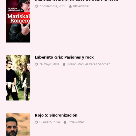
2 noviembre, 2019
littlewalter
Laberinto Gris: Pasiones y rock
24 mayo, 2001
Florián Manuel Pérez Sánchez
Rojo 5: Sincronización
15 enero, 2024
littlewalter