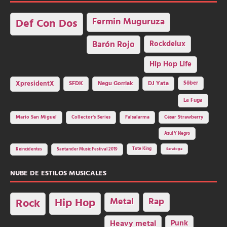
Fermin Muguruza
Def Con Dos
Barón Rojo
Rockdelux
Hip Hop Life
SFDK
Negu Gorriak
XpresidentX
DJ Yata
Sôber
La Fuga
Mario San Miguel
Collector's Series
Falsalarma
César Strawberry
Azul Y Negro
Tote King
Reincidentes
Santander Music Festival 2019
Saratoga
NUBE DE ESTILOS MUSICALES
Hip Hop
Metal
Rap
Rock
Heavy metal
Punk