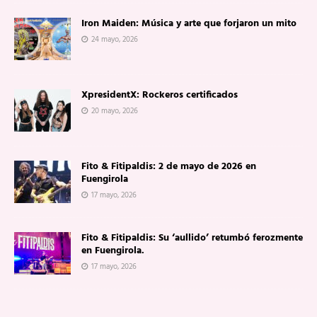
Iron Maiden: Música y arte que forjaron un mito
24 mayo, 2026
XpresidentX: Rockeros certificados
20 mayo, 2026
Fito & Fitipaldis: 2 de mayo de 2026 en
Fuengirola
17 mayo, 2026
Fito & Fitipaldis: Su ‘aullido’ retumbó ferozmente
en Fuengirola.
17 mayo, 2026