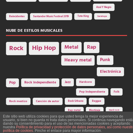
Azul Y Negro
Tote King
Reincidentes
Santander Music Festival 2019
Saratoga
NUBE DE ESTILOS MUSICALES
Hip Hop
Metal
Rap
Rock
Heavy metal
Punk
Electrónica
Rock independiente
Jazz
Hardcore
Pop
Pop Independiente
Folk
Rock Urbano
Reggae
Rock mestizo
Canción de autor
Rap metal
Mestizaje
Hard rock
Este sitio web utiliza cookies para que usted tenga la mejor experiencia de
usuario, si bien no guarda ni trata datos personales. Si continúa navegando está
dando su consentimiento para el uso de las mencionadas cookies y aceptando
nuestra
Política de privacidad y protección de datos personales, así como nuestr
Construcción y diseño: La Factoría del Ritmo Art Studio. Edita: Asociación
política de cookies
. Pinche el enlace para mayor información.