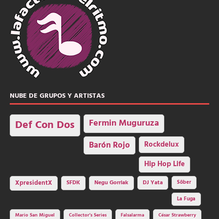
NUBE DE GRUPOS Y ARTISTAS
Fermin Muguruza
Def Con Dos
Barón Rojo
Rockdelux
Hip Hop Life
SFDK
Negu Gorriak
XpresidentX
DJ Yata
Sôber
La Fuga
Mario San Miguel
Collector's Series
Falsalarma
César Strawberry