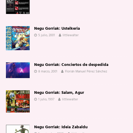
Negu Gorriak: Ustelkeria
5 julio, 2001
littlewalter
Negu Gorriak: Conciertos de despedida
8 marzo, 2001
Florián Manuel Pérez Sánchez
Negu Gorriak: Salam, Agur
1 julio, 1997
littlewalter
Negu Gorriak: Ideia Zabaldu