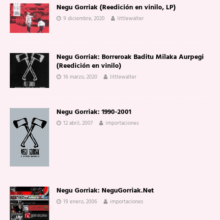
Negu Gorriak (Reedición en vinilo, LP)
9 diciembre, 2020
littlewalter
Negu Gorriak: Borreroak Baditu Milaka Aurpegi
(Reedición en vinilo)
16 marzo, 2020
littlewalter
Negu Gorriak: 1990-2001
12 abril, 2007
importaciones
Negu Gorriak: NeguGorriak.Net
19 enero, 2006
importaciones