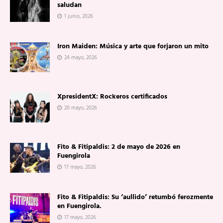
saludan
1 junio, 2026
Iron Maiden: Música y arte que forjaron un mito
24 mayo, 2026
XpresidentX: Rockeros certificados
20 mayo, 2026
Fito & Fitipaldis: 2 de mayo de 2026 en
Fuengirola
17 mayo, 2026
Fito & Fitipaldis: Su ‘aullido’ retumbó ferozmente
en Fuengirola.
17 mayo, 2026