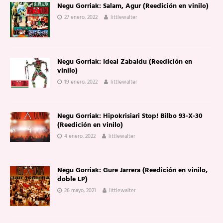
Negu Gorriak: Salam, Agur (Reedición en vinilo)
27 enero, 2022
littlewalter
Negu Gorriak: Ideal Zabaldu (Reedición en
vinilo)
19 enero, 2022
littlewalter
Negu Gorriak: Hipokrisiari Stop! Bilbo 93-X-30
(Reedición en vinilo)
4 enero, 2022
littlewalter
Negu Gorriak: Gure Jarrera (Reedición en vinilo,
doble LP)
26 mayo, 2021
littlewalter