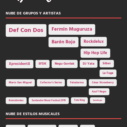
NUBE DE GRUPOS Y ARTISTAS
Fermin Muguruza
Def Con Dos
Barón Rojo
Rockdelux
Hip Hop Life
SFDK
Negu Gorriak
XpresidentX
DJ Yata
Sôber
La Fuga
Mario San Miguel
Collector's Series
Falsalarma
César Strawberry
Azul Y Negro
Tote King
Reincidentes
Santander Music Festival 2019
Saratoga
NUBE DE ESTILOS MUSICALES