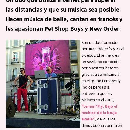
Un dúo que utiliza Internet para superar
las distancias y que su música sea posible.
Hacen música de baile, cantan en francés y
les apasionan Pet Shop Boys y New Order.
Son un dúo formado
por Juanimisterfly y Xavi
Sideboy. El primero es
un sevillano conocido
por nuestros lectores
gracias a su militancia
en el grupo Lemon^Fly
(no os perdais la
entrevista que les
hicimos en el 2003,
“Lemon^Fly: Bajo el
hechizo de la bruja
avería”
), del cual os
dimos buena cuenta en