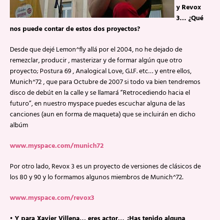
y Revox
3… ¿Qué
nos puede contar de estos dos proyectos?
Desde que dejé Lemon^fly allá por el 2004, no he dejado de
remezclar, producir , masterizar y de formar algún que otro
proyecto; Postura 69 , Analogical Love, G.I.F. etc… y entre ellos,
Munich^72 , que para Octubre de 2007 si todo va bien tendremos
disco de debút en la calle y se llamará “Retrocediendo hacia el
futuro”, en nuestro myspace puedes escuchar alguna de las
canciones (aun en forma de maqueta) que se incluirán en dicho
albúm
www.myspace.com/munich72
Por otro lado, Revox 3 es un proyecto de versiones de clásicos de
los 80 y 90 y lo formamos algunos miembros de Munich^72.
www.myspace.com/revox3
• Y para Xavier Villena… eres actor… ¿Has tenido alguna