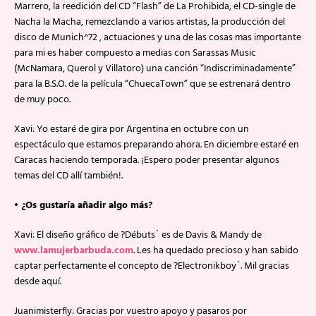
Marrero, la reedición del CD “Flash” de La Prohibida, el CD-single de
Nacha la Macha, remezclando a varios artistas, la producción del
disco de Munich^72 , actuaciones y una de las cosas mas importante
para mi es haber compuesto a medias con Sarassas Music
(McNamara, Querol y Villatoro) una canción “Indiscriminadamente”
para la B.S.O. de la película “ChuecaTown” que se estrenará dentro
de muy poco.
Xavi: Yo estaré de gira por Argentina en octubre con un
espectáculo que estamos preparando ahora. En diciembre estaré en
Caracas haciendo temporada. ¡Espero poder presentar algunos
temas del CD allí también!.
• ¿Os gustaría añadir algo más?
Xavi: El diseño gráfico de ?Débuts´ es de Davis & Mandy de
www.lamujerbarbuda.com
. Les ha quedado precioso y han sabido
captar perfectamente el concepto de ?Electronikboy´. Mil gracias
desde aquí.
Juanimisterfly: Gracias por vuestro apoyo y pasaros por