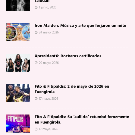
saludan
1 junio, 2026
Iron Maiden: Música y arte que forjaron un mito
24 mayo, 2026
XpresidentX: Rockeros certificados
20 mayo, 2026
Fito & Fitipaldis: 2 de mayo de 2026 en
Fuengirola
17 mayo, 2026
Fito & Fitipaldis: Su ‘aullido’ retumbó ferozmente
en Fuengirola.
17 mayo, 2026