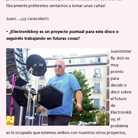
físicamente preferimos sentarnos a tomar unas cañas!
Juani: …¡¡¡y caracoles!!!.
• ¿Electronikboy es un proyecto puntual para este disco o
seguiréis trabajando en futuras cosas?
Juanimister
fly: Aún es
muy
pronto
para
decidir o
decir sobre
el futuro
de
Electronikb
oy, el
problema
es lo ocupado que estemos ambos con nuestros otros proyectos,