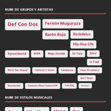
NUBE DE GRUPOS Y ARTISTAS
Fermin Muguruza
Def Con Dos
Barón Rojo
Rockdelux
Hip Hop Life
SFDK
Negu Gorriak
XpresidentX
DJ Yata
Sôber
La Fuga
Mario San Miguel
Collector's Series
Falsalarma
César Strawberry
Azul Y Negro
Tote King
Reincidentes
Santander Music Festival 2019
Saratoga
NUBE DE ESTILOS MUSICALES