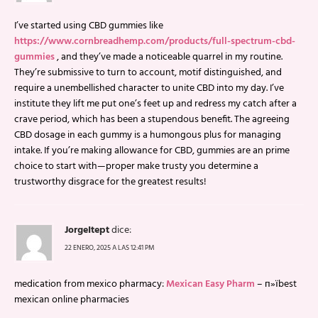
I’ve started using CBD gummies like
https://www.cornbreadhemp.com/products/full-spectrum-cbd-
gummies
, and they’ve made a noticeable quarrel in my routine.
They’re submissive to turn to account, motif distinguished, and
require a unembellished character to unite CBD into my day. I’ve
institute they lift me put one’s feet up and redress my catch after a
crave period, which has been a stupendous benefit. The agreeing
CBD dosage in each gummy is a humongous plus for managing
intake. If you’re making allowance for CBD, gummies are an prime
choice to start with—proper make trusty you determine a
trustworthy disgrace for the greatest results!
JorgeItept
dice:
22 ENERO, 2025 A LAS 12:41 PM
medication from mexico pharmacy:
Mexican Easy Pharm
– п»їbest
mexican online pharmacies