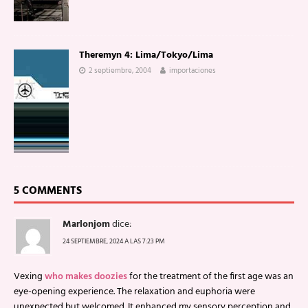
Theremyn 4: Lima/Tokyo/Lima
2 septiembre, 2004
importaciones
5 COMMENTS
Marlonjom
dice:
24 SEPTIEMBRE, 2024 A LAS 7:23 PM
Vexing
who makes doozies
for the treatment of the first age was an
eye-opening experience. The relaxation and euphoria were
unexpected but welcomed. It enhanced my sensory perception and