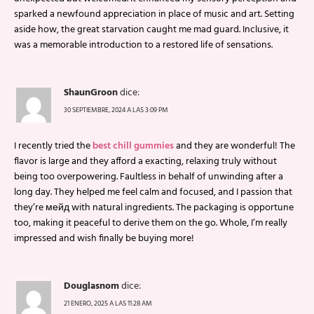
sparked a newfound appreciation in place of music and art. Setting
aside how, the great starvation caught me mad guard. Inclusive, it
was a memorable introduction to a restored life of sensations.
ShaunGroon
dice:
30 SEPTIEMBRE, 2024 A LAS 3:09 PM
I recently tried the
best chill gummies
and they are wonderful! The
flavor is large and they afford a exacting, relaxing truly without
being too overpowering. Faultless in behalf of unwinding after a
long day. They helped me feel calm and focused, and I passion that
they’re мейд with natural ingredients. The packaging is opportune
too, making it peaceful to derive them on the go. Whole, I’m really
impressed and wish finally be buying more!
Douglasnom
dice:
21 ENERO, 2025 A LAS 11:28 AM