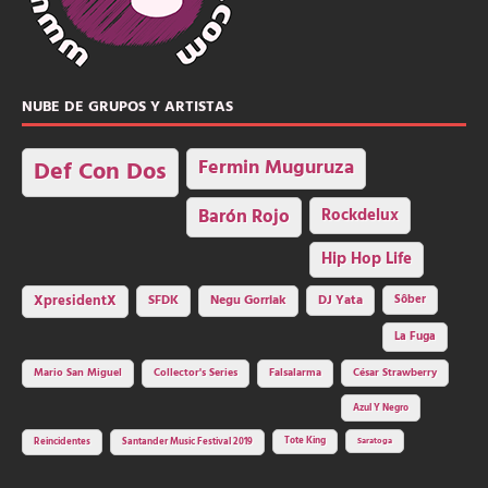
NUBE DE GRUPOS Y ARTISTAS
Fermin Muguruza
Def Con Dos
Barón Rojo
Rockdelux
Hip Hop Life
SFDK
Negu Gorriak
XpresidentX
DJ Yata
Sôber
La Fuga
Mario San Miguel
Collector's Series
Falsalarma
César Strawberry
Azul Y Negro
Tote King
Reincidentes
Santander Music Festival 2019
Saratoga