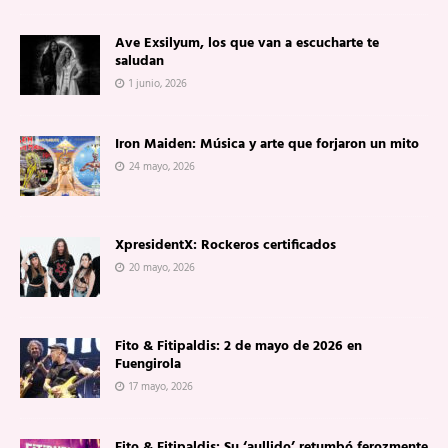
Ave Exsilyum, los que van a escucharte te
saludan
1 junio, 2026
Iron Maiden: Música y arte que forjaron un mito
24 mayo, 2026
XpresidentX: Rockeros certificados
20 mayo, 2026
Fito & Fitipaldis: 2 de mayo de 2026 en
Fuengirola
17 mayo, 2026
Fito & Fitipaldis: Su ‘aullido’ retumbó ferozmente