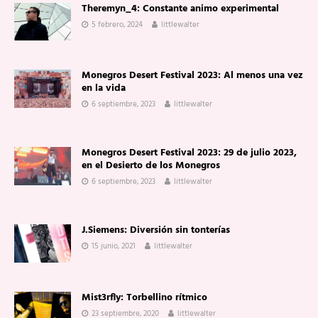
Theremyn_4: Constante animo experimental
5 febrero, 2024
littlewalter
Monegros Desert Festival 2023: Al menos una vez
en la vida
6 septiembre, 2023
littlewalter
Monegros Desert Festival 2023: 29 de julio 2023,
en el Desierto de los Monegros
6 septiembre, 2023
littlewalter
J.Siemens: Diversión sin tonterías
15 junio, 2021
littlewalter
Mist3rfly: Torbellino rítmico
23 septiembre, 2020
littlewalter