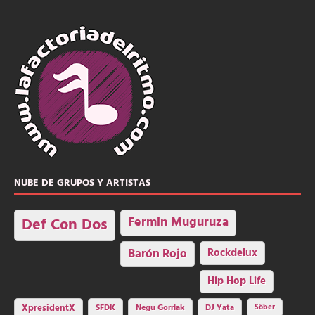
NUBE DE GRUPOS Y ARTISTAS
Fermin Muguruza
Def Con Dos
Barón Rojo
Rockdelux
Hip Hop Life
SFDK
Negu Gorriak
XpresidentX
DJ Yata
Sôber