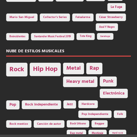
La Fuga
Mario San Miguel
Collector's Series
Falsalarma
César Strawberry
Azul Y Negro
Tote King
Reincidentes
Santander Music Festival 2019
Saratoga
NUBE DE ESTILOS MUSICALES
Hip Hop
Metal
Rap
Rock
Heavy metal
Punk
Electrónica
Rock independiente
Jazz
Hardcore
Pop
Pop Independiente
Folk
Rock Urbano
Reggae
Rock mestizo
Canción de autor
Rap metal
Mestizaje
Hard rock