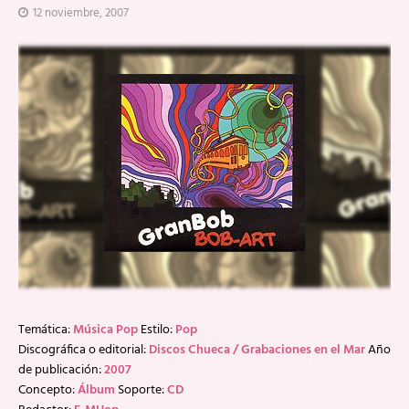
12 noviembre, 2007
Temática:
Música Pop
Estilo:
Pop
Discográfica o editorial:
Discos Chueca / Grabaciones en el Mar
Año
de publicación:
2007
Concepto:
Álbum
Soporte:
CD