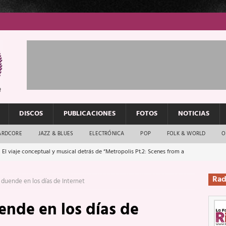
DISCOS
PUBLICACIONES
FOTOS
NOTICIAS
ARDCORE
JAZZ & BLUES
ELECTRÓNICA
POP
FOLK & WORLD
O
 El viaje conceptual y musical detrás de “Metropolis Pt.2: Scenes from a
Rad
l duende en los días de Internet
: El rock urbano sigue en buenas manos
ENTREVISTAS
ende en los días de
os que van a escucharte te saludan
ENTREVISTAS
Música y arte que forjaron un mito
REPORTAJES