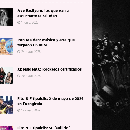
Ave Exsilyum, los que van a
escucharte te saludan
1 junio, 2026
Iron Maiden: Música y arte que
forjaron un mito
24 mayo, 2026
XpresidentX: Rockeros certificados
20 mayo, 2026
Fito & Fitipaldis: 2 de mayo de 2026
en Fuengirola
17 mayo, 2026
Fito & Fitipaldis: Su ‘aullido’