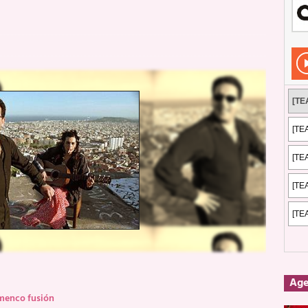
Rockeros certificados
ENTREVISTAS
dis: 2 de mayo de 2026 en Fuengirola
FOTOS
dis: Su ‘aullido’ retumbó ferozmente en Fuengirola.
REPORTAJES
s: La historia de Nintendo Vol. 2
PUBLICACIONES
Ag
menco fusión