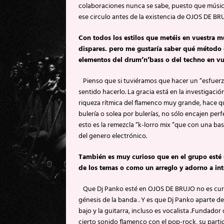
colaboraciones nunca se sabe, puesto que músic
ese circulo antes de la existencia de OJOS DE B
Con todos los estilos que metéis en vuestra mú
dispares. pero me gustaría saber qué método d
elementos del drum’n’bass o del techno en vu
Pienso que si tuviéramos que hacer un “esfuerz
sentido hacerlo. La gracia está en la investigaci
riqueza rítmica del flamenco muy grande, hace q
bulería o solea por bulerías, no sólo encajen pe
esto es la remezcla “k-lorro mix “que con una bas
del genero electrónico.
También es muy curioso que en el grupo esté 
de los temas o como un arreglo y adorno a int
Que Dj Panko esté en OJOS DE BRUJO no es curios
génesis de la banda . Y es que Dj Panko aparte d
bajo y la guitarra, incluso es vocalista .Fundad
cierto sonido flamenco con el pop-rock, su partic