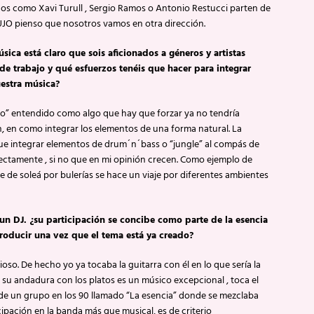
os como Xavi Turull , Sergio Ramos o Antonio Restucci parten de
RUJO pienso que nosotros vamos en otra dirección.
sica está claro que sois aficionados a géneros y artistas
e trabajo y qué esfuerzos tenéis que hacer para integrar
estra música?
o” entendido como algo que hay que forzar ya no tendría
ón, en como integrar los elementos de una forma natural. La
ue integrar elementos de drum´n´bass o “jungle” al compás de
rfectamente , si no que en mi opinión crecen. Como ejemplo de
e de soleá por bulerías se hace un viaje por diferentes ambientes
un DJ. ¿su participación se concibe como parte de la esencia
roducir una vez que el tema está ya creado?
o. De hecho yo ya tocaba la guitarra con él en lo que sería la
e su andadura con los platos es un músico excepcional , toca el
or de un grupo en los 90 llamado “La esencia” donde se mezclaba
ipación en la banda más que musical, es de criterio