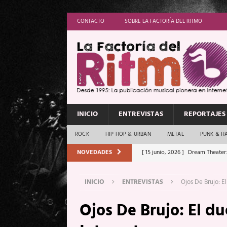
CONTACTO
SOBRE LA FACTORÍA DEL RITMO
INICIO
ENTREVISTAS
REPORTAJES
ROCK
HIP HOP & URBAN
METAL
PUNK & H
NOVEDADES
[ 15 junio, 2026 ]
Dream Theater:
Memory”
REPORTAJES
INICIO
ENTREVISTAS
Ojos De Brujo: E
[ 11 junio, 2026 ]
Vamos Con Todo
Ojos De Brujo: El du
[ 1 junio, 2026 ]
Ave Exsilyum, l
[ 24 mayo, 2026 ]
Iron Maiden: 