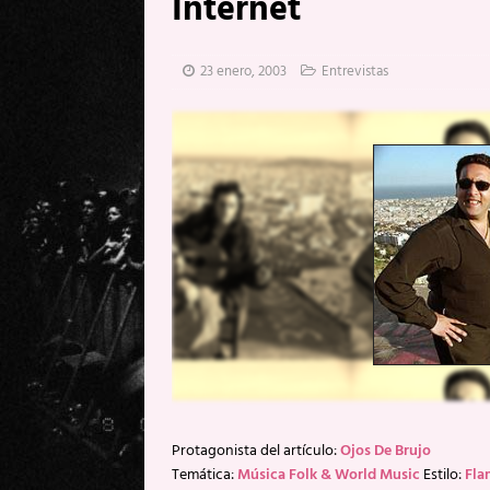
Internet
[ 20 mayo, 2026 ]
XpresidentX: 
[ 17 mayo, 2026 ]
Fito & Fitipal
23 enero, 2003
Entrevistas
[ 17 mayo, 2026 ]
Fito & Fitipal
[ 5 agosto, 2026 ]
Florent Gorge
Protagonista del artículo:
Ojos De Brujo
Temática:
Música Folk & World Music
Estilo:
Fla