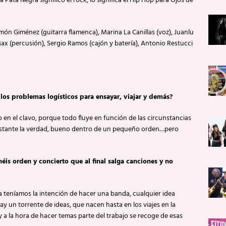
Pata Negra significó el rock, lo significa el Hip Hop para Ojos de
ón Giménez (guitarra flamenca), Marina La Canillas (voz), Juanlu
 Max (percusión), Sergio Ramos (cajón y batería), Antonio Restucci
os problemas logísticos para ensayar, viajar y demás?
n el clavo, porque todo fluye en función de las circunstancias
bastante la verdad, bueno dentro de un pequeño orden…pero
is orden y concierto que al final salga canciones y no
a teníamos la intención de hacer una banda, cualquier idea
ay un torrente de ideas, que nacen hasta en los viajes en la
 a la hora de hacer temas parte del trabajo se recoge de esas