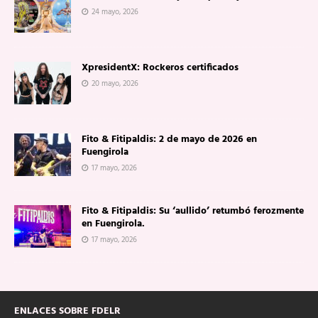
24 mayo, 2026
XpresidentX: Rockeros certificados
20 mayo, 2026
Fito & Fitipaldis: 2 de mayo de 2026 en
Fuengirola
17 mayo, 2026
Fito & Fitipaldis: Su ‘aullido’ retumbó ferozmente
en Fuengirola.
17 mayo, 2026
ENLACES SOBRE FDELR