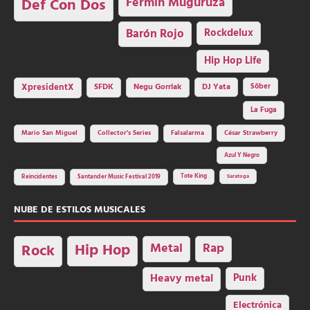
Fermin Muguruza
Def Con Dos
Barón Rojo
Rockdelux
Hip Hop Life
SFDK
Negu Gorriak
XpresidentX
DJ Yata
Sôber
La Fuga
Mario San Miguel
Collector's Series
Falsalarma
César Strawberry
Azul Y Negro
Tote King
Reincidentes
Santander Music Festival 2019
Saratoga
NUBE DE ESTILOS MUSICALES
Hip Hop
Metal
Rap
Rock
Heavy metal
Punk
Electrónica