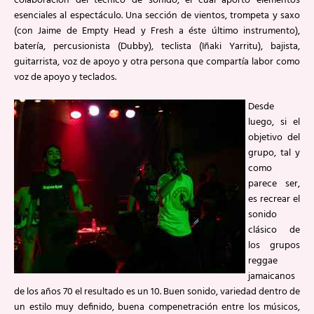
colaboración del técnico de sonido, el cual aportó elementos
esenciales al espectáculo. Una sección de vientos, trompeta y saxo
(con Jaime de Empty Head y Fresh a éste último instrumento),
batería, percusionista (Dubby), teclista (Iñaki Yarritu), bajista,
guitarrista, voz de apoyo y otra persona que compartía labor como
voz de apoyo y teclados.
Desde
luego, si el
objetivo del
grupo, tal y
como
parece ser,
es recrear el
sonido
clásico de
los grupos
reggae
jamaicanos
de los años 70 el resultado es un 10. Buen sonido, variedad dentro de
un estilo muy definido, buena compenetración entre los músicos,