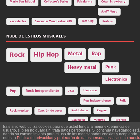
Mario San Miguel
Collector's Series
Falsalarma
César Strawberry
Azul Y Negro
Tote King
Reincidentes
Santander Music Festival 2019
Saratoga
NUBE DE ESTILOS MUSICALES
Hip Hop
Metal
Rap
Rock
Heavy metal
Punk
Electrónica
Rock independiente
Jazz
Hardcore
Pop
Pop Independiente
Folk
Rock Urbano
Reggae
Rock mestizo
Canción de autor
Rap metal
Mestizaje
Hard rock
Este sitio web utiliza cookies para que usted tenga la mejor experiencia de
usuario, si bien no guarda ni trata datos personales. Si continúa navegando está
dando su consentimiento para el uso de las mencionadas cookies y aceptando
nuestra
Política de privacidad y protección de datos personales, así como nuestr
Construcción y diseño: La Factoría del Ritmo Art Studio. Edita: Asociación