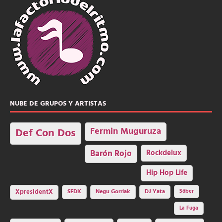
NUBE DE GRUPOS Y ARTISTAS
Fermin Muguruza
Def Con Dos
Barón Rojo
Rockdelux
Hip Hop Life
SFDK
Negu Gorriak
XpresidentX
DJ Yata
Sôber
La Fuga