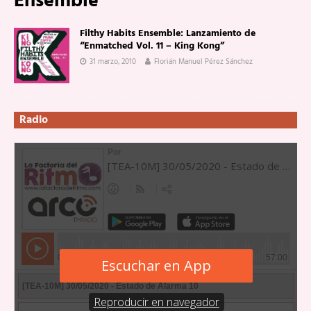
Ensemble
Filthy Habits Ensemble: Lanzamiento de
“Enmatched Vol. 11 – King Kong”
31 marzo, 2010
Florián Manuel Pérez Sánchez
Radio