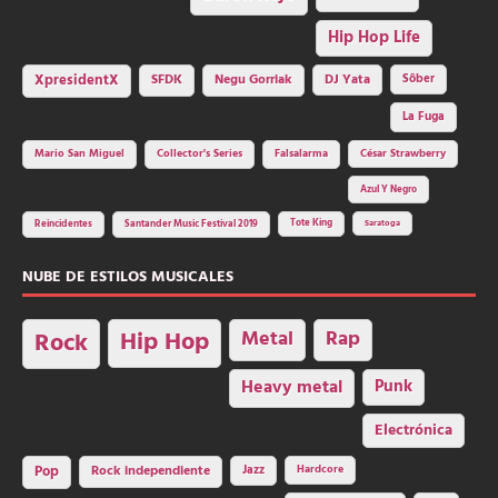
Hip Hop Life
SFDK
Negu Gorriak
XpresidentX
DJ Yata
Sôber
La Fuga
Mario San Miguel
Collector's Series
Falsalarma
César Strawberry
Azul Y Negro
Tote King
Reincidentes
Santander Music Festival 2019
Saratoga
NUBE DE ESTILOS MUSICALES
Hip Hop
Metal
Rap
Rock
Heavy metal
Punk
Electrónica
Rock independiente
Jazz
Hardcore
Pop