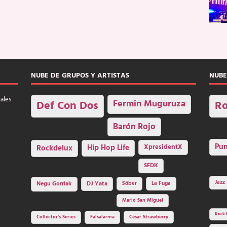
NUBE DE GRUPOS Y ARTISTAS
NUBE
nales
Fermin Muguruza
Def Con Dos
Ro
Barón Rojo
Pu
Rockdelux
Hip Hop Life
XpresidentX
SFDK
Jazz
Negu Gorriak
DJ Yata
Sôber
La Fuga
Mario San Miguel
Rock 
Collector's Series
Falsalarma
César Strawberry