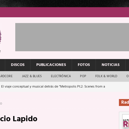
DISCOS
PUBLICACIONES
FOTOS
NOTICIAS
ARDCORE
JAZZ & BLUES
ELECTRÓNICA
POP
FOLK & WORLD
O
 El viaje conceptual y musical detrás de “Metropolis Pt.2: Scenes from a
Rad
do
: El rock urbano sigue en buenas manos
ENTREVISTAS
acio Lapido
os que van a escucharte te saludan
ENTREVISTAS
Música y arte que forjaron un mito
REPORTAJES