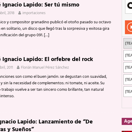
é Ignacio Lapido: Ser tú mismo
Rockeros certificados
ENTREVISTAS
bril, 2018
importaciones
dis: 2 de mayo de 2026 en Fuengirola
FOTOS
sico y compositor granadino publicó el otoño pasado su octavo
dis: Su ‘aullido’ retumbó ferozmente en Fuengirola.
REPORTAJES
en solitario, un disco que llegó tras la sorpresiva y exitosa gira
nificación del grupo 091.
[…]
s: La historia de Nintendo Vol. 2
PUBLICACIONES
 Ignacio Lapido: El orfebre del rock
bril, 2011
Florián Manuel Pérez Sánchez
anciones son como el buen jamón: se degustan con suavidad,
y sin la necesidad de complementos: ni tomate, ni aceite. Su
trabajo vuelve a ser tan sincero como brillante, tan natural
intenso.
Ignacio Lapido: Lanzamiento de “De
Ag
as y Sueños”