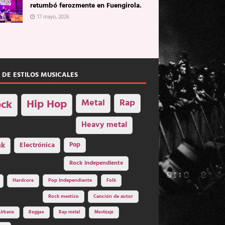
retumbó ferozmente en Fuengirola.
17 mayo, 2026
 DE ESTILOS MUSICALES
Hip Hop
Metal
Rap
ck
Heavy metal
nk
Electrónica
Pop
Rock independiente
Hardcore
Pop Independiente
Folk
Rock mestizo
Canción de autor
Urbano
Reggae
Rap metal
Mestizaje