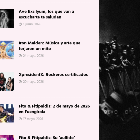
Ave Exsilyum, los que van a
escucharte te saludan
1 junio, 2026
Iron Maiden: Música y arte que
forjaron un mito
24 mayo, 2026
XpresidentX: Rockeros certificados
20 mayo, 2026
Fito & Fitipaldis: 2 de mayo de 2026
en Fuengirola
17 mayo, 2026
Fito & Fitipaldis: Su ‘aullido’