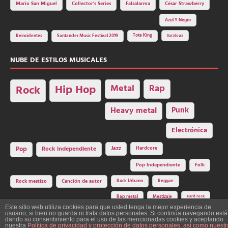
Mario San Miguel
Collector's Series
Falsalarma
César Strawberry
Azul Y Negro
Tote King
Reincidentes
Santander Music Festival 2019
Saratoga
NUBE DE ESTILOS MUSICALES
Hip Hop
Metal
Rap
Rock
Heavy metal
Punk
Electrónica
Rock independiente
Jazz
Hardcore
Pop
Pop Independiente
Folk
Rock Urbano
Reggae
Rock mestizo
Canción de autor
Rap metal
Mestizaje
Hard rock
Este sitio web utiliza cookies para que usted tenga la mejor experiencia de
usuario, si bien no guarda ni trata datos personales. Si continúa navegando está
dando su consentimiento para el uso de las mencionadas cookies y aceptando
nuestra
Política de privacidad y protección de datos personales, así como nuestr