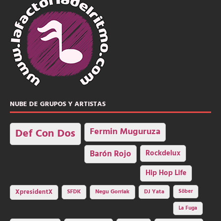
NUBE DE GRUPOS Y ARTISTAS
Fermin Muguruza
Def Con Dos
Barón Rojo
Rockdelux
Hip Hop Life
SFDK
Negu Gorriak
XpresidentX
DJ Yata
Sôber
La Fuga