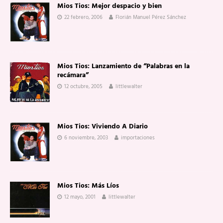
Mios Tios: Mejor despacio y bien
22 febrero, 2006
Florián Manuel Pérez Sánchez
Mios Tios: Lanzamiento de “Palabras en la
recámara”
12 octubre, 2005
littlewalter
Mios Tios: Viviendo A Diario
6 noviembre, 2003
importaciones
Mios Tios: Más Líos
12 mayo, 2001
littlewalter