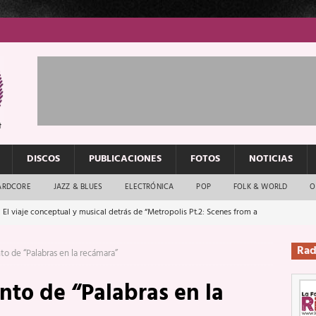
DISCOS
PUBLICACIONES
FOTOS
NOTICIAS
ARDCORE
JAZZ & BLUES
ELECTRÓNICA
POP
FOLK & WORLD
O
 El viaje conceptual y musical detrás de “Metropolis Pt.2: Scenes from a
Rad
to de “Palabras en la recámara”
: El rock urbano sigue en buenas manos
ENTREVISTAS
nto de “Palabras en la
os que van a escucharte te saludan
ENTREVISTAS
Música y arte que forjaron un mito
REPORTAJES