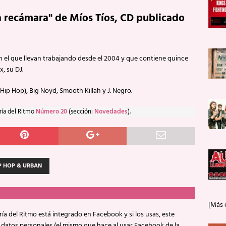
a recámara" de Míos Tíos, CD publicado
n el que llevan trabajando desde el 2004 y que contiene quince
, su DJ.
 Hip Hop), Big Noyd, Smooth Killah y J. Negro.
ría del Ritmo
Número 20
(sección:
Novedades
).
P HOP & URBAN
[Más 
ía del Ritmo está integrado en Facebook y si los usas, este
 datos personales (el mismo que hace al usar Facebook de la