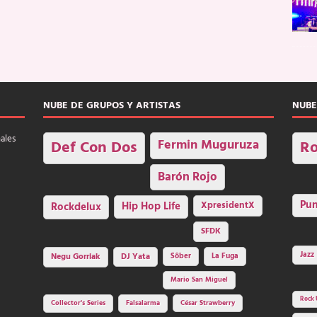
NUBE DE GRUPOS Y ARTISTAS
NUBE
nales
Fermin Muguruza
Def Con Dos
Ro
Barón Rojo
Pu
Rockdelux
Hip Hop Life
XpresidentX
SFDK
Jazz
Negu Gorriak
DJ Yata
Sôber
La Fuga
Mario San Miguel
Rock 
Collector's Series
Falsalarma
César Strawberry