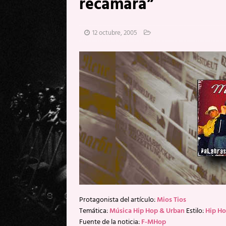
recámara”
[ 20 mayo, 2026 ]
XpresidentX: 
[ 17 mayo, 2026 ]
Fito & Fitipal
12 octubre, 2005
[ 17 mayo, 2026 ]
Fito & Fitipal
[ 5 agosto, 2026 ]
Florent Gorge
Protagonista del artículo:
Mios Tios
Temática:
Música Hip Hop & Urban
Estilo:
Hip H
Fuente de la noticia:
F-MHop