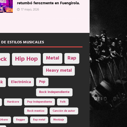
retumbó ferozmente en Fuengirola.
17 mayo, 2026
 DE ESTILOS MUSICALES
Hip Hop
Metal
Rap
ck
Heavy metal
nk
Electrónica
Pop
Rock independiente
Hardcore
Pop Independiente
Folk
Rock mestizo
Canción de autor
Urbano
Reggae
Rap metal
Mestizaje