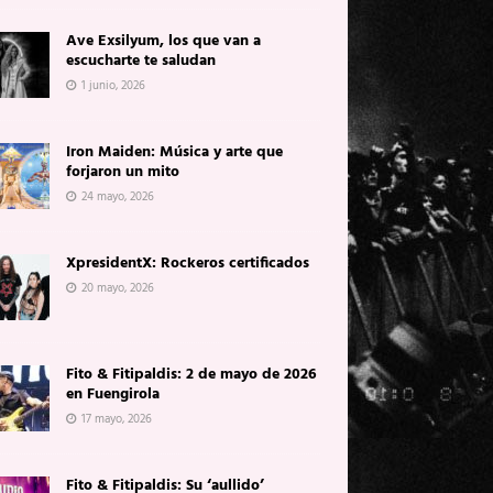
Ave Exsilyum, los que van a
escucharte te saludan
1 junio, 2026
Iron Maiden: Música y arte que
forjaron un mito
24 mayo, 2026
XpresidentX: Rockeros certificados
20 mayo, 2026
Fito & Fitipaldis: 2 de mayo de 2026
en Fuengirola
17 mayo, 2026
Fito & Fitipaldis: Su ‘aullido’