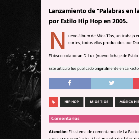
Lanzamiento de "Palabras en l
por Estilo Hip Hop en 2005.
N
uevo álbum de Míos Tíos, un trabajo e
cortes, todos ellos producidos por Diox
El disco colaboran D-Lux (nuevo fichaje de Estilo
Este artículo fue publicado originalmente en La Facto
HIP HOP
MIOS TIOS
MÚSICA HI
Comentarios
Atención:
El sistema de comentarios de La Factor
servicio recogerá y hará tratamiento de datos de