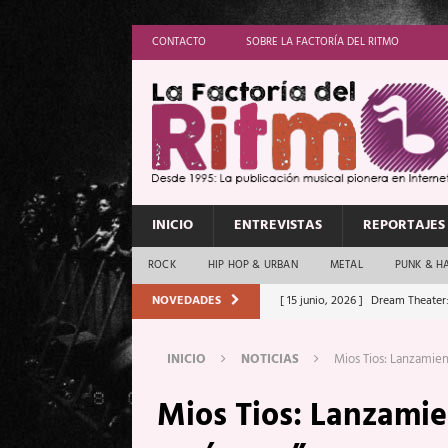
CONTACTO
SOBRE LA FACTORÍA DEL RITMO
INICIO
ENTREVISTAS
REPORTAJES
ROCK
HIP HOP & URBAN
METAL
PUNK & H
NOVEDADES
[ 15 junio, 2026 ]
Dream Theater:
Memory”
REPORTAJES
INICIO
NOTICIAS
Mios Tios: Lanzamien
[ 11 junio, 2026 ]
Vamos Con Todo
Mios Tios: Lanzamie
[ 1 junio, 2026 ]
Ave Exsilyum, l
[ 24 mayo, 2026 ]
Iron Maiden: 