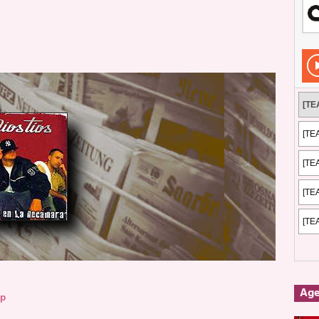
Rockeros certificados
ENTREVISTAS
dis: 2 de mayo de 2026 en Fuengirola
FOTOS
dis: Su ‘aullido’ retumbó ferozmente en Fuengirola.
REPORTAJES
s: La historia de Nintendo Vol. 2
PUBLICACIONES
Ag
op