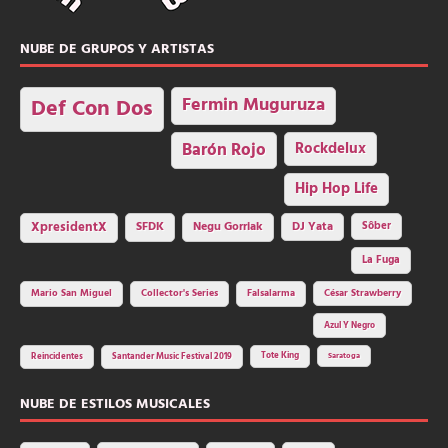
NUBE DE GRUPOS Y ARTISTAS
Fermin Muguruza
Def Con Dos
Barón Rojo
Rockdelux
Hip Hop Life
SFDK
Negu Gorriak
XpresidentX
DJ Yata
Sôber
La Fuga
Mario San Miguel
Collector's Series
Falsalarma
César Strawberry
Azul Y Negro
Tote King
Reincidentes
Santander Music Festival 2019
Saratoga
NUBE DE ESTILOS MUSICALES