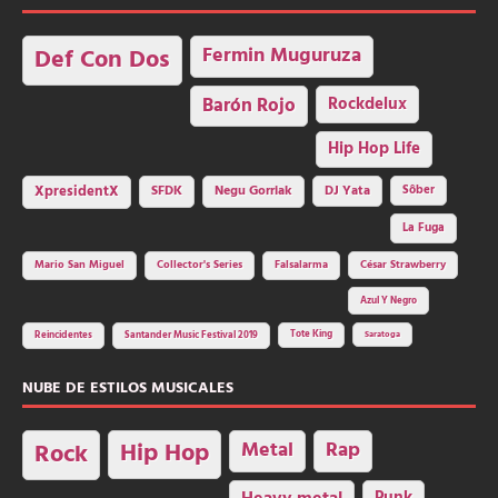
Fermin Muguruza
Def Con Dos
Barón Rojo
Rockdelux
Hip Hop Life
SFDK
Negu Gorriak
XpresidentX
DJ Yata
Sôber
La Fuga
Mario San Miguel
Collector's Series
Falsalarma
César Strawberry
Azul Y Negro
Tote King
Reincidentes
Santander Music Festival 2019
Saratoga
NUBE DE ESTILOS MUSICALES
Hip Hop
Metal
Rap
Rock