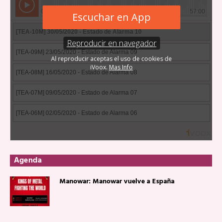
Agenda
Manowar: Manowar vuelve a España