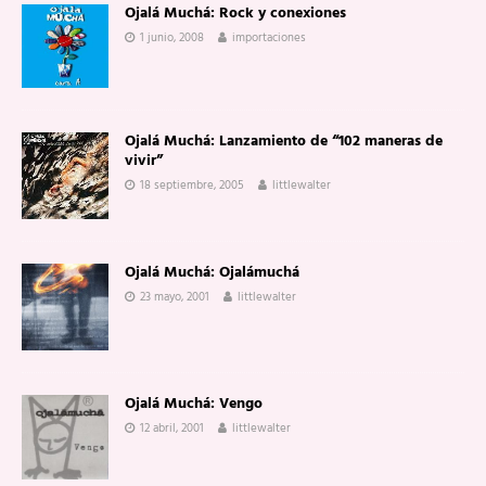
Ojalá Muchá: Rock y conexiones
1 junio, 2008
importaciones
Ojalá Muchá: Lanzamiento de “102 maneras de
vivir”
18 septiembre, 2005
littlewalter
Ojalá Muchá: Ojalámuchá
23 mayo, 2001
littlewalter
Ojalá Muchá: Vengo
12 abril, 2001
littlewalter