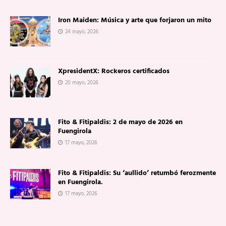
Iron Maiden: Música y arte que forjaron un mito
24 mayo, 2026
XpresidentX: Rockeros certificados
20 mayo, 2026
Fito & Fitipaldis: 2 de mayo de 2026 en
Fuengirola
17 mayo, 2026
Fito & Fitipaldis: Su ‘aullido’ retumbó ferozmente
en Fuengirola.
17 mayo, 2026