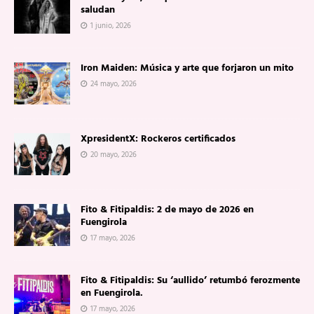
saludan
1 junio, 2026
Iron Maiden: Música y arte que forjaron un mito
24 mayo, 2026
XpresidentX: Rockeros certificados
20 mayo, 2026
Fito & Fitipaldis: 2 de mayo de 2026 en
Fuengirola
17 mayo, 2026
Fito & Fitipaldis: Su ‘aullido’ retumbó ferozmente
en Fuengirola.
17 mayo, 2026