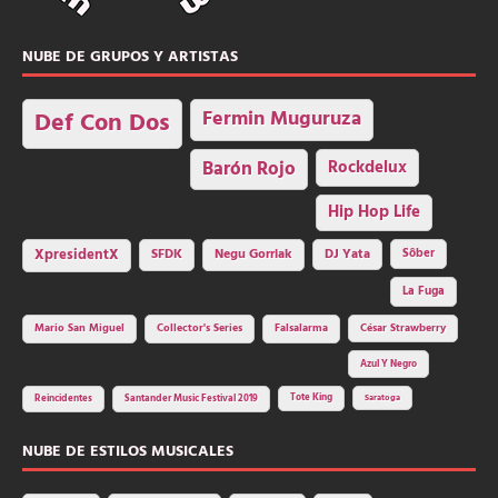
NUBE DE GRUPOS Y ARTISTAS
Fermin Muguruza
Def Con Dos
Barón Rojo
Rockdelux
Hip Hop Life
SFDK
Negu Gorriak
XpresidentX
DJ Yata
Sôber
La Fuga
Mario San Miguel
Collector's Series
Falsalarma
César Strawberry
Azul Y Negro
Tote King
Reincidentes
Santander Music Festival 2019
Saratoga
NUBE DE ESTILOS MUSICALES