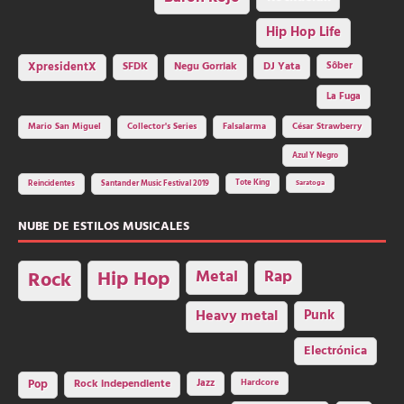
Hip Hop Life
SFDK
Negu Gorriak
XpresidentX
DJ Yata
Sôber
La Fuga
Mario San Miguel
Collector's Series
Falsalarma
César Strawberry
Azul Y Negro
Tote King
Reincidentes
Santander Music Festival 2019
Saratoga
NUBE DE ESTILOS MUSICALES
Hip Hop
Metal
Rap
Rock
Heavy metal
Punk
Electrónica
Rock independiente
Jazz
Hardcore
Pop