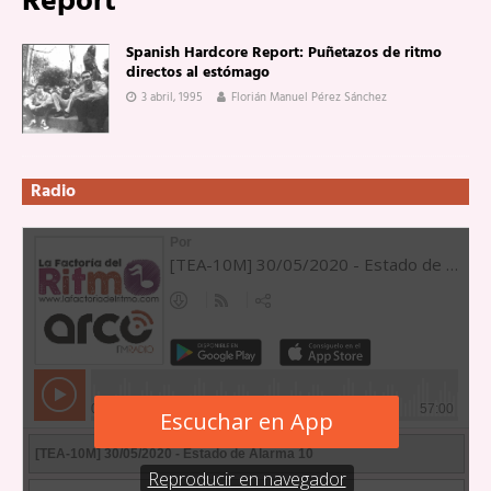
Report
Spanish Hardcore Report: Puñetazos de ritmo
directos al estómago
3 abril, 1995
Florián Manuel Pérez Sánchez
Radio