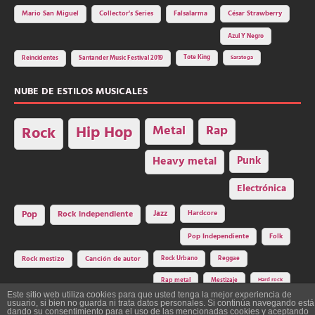
Mario San Miguel
Collector's Series
Falsalarma
César Strawberry
Azul Y Negro
Tote King
Reincidentes
Santander Music Festival 2019
Saratoga
NUBE DE ESTILOS MUSICALES
Hip Hop
Metal
Rap
Rock
Heavy metal
Punk
Electrónica
Rock independiente
Jazz
Hardcore
Pop
Pop Independiente
Folk
Rock Urbano
Reggae
Rock mestizo
Canción de autor
Rap metal
Mestizaje
Hard rock
Este sitio web utiliza cookies para que usted tenga la mejor experiencia de
usuario, si bien no guarda ni trata datos personales. Si continúa navegando está
dando su consentimiento para el uso de las mencionadas cookies y aceptando