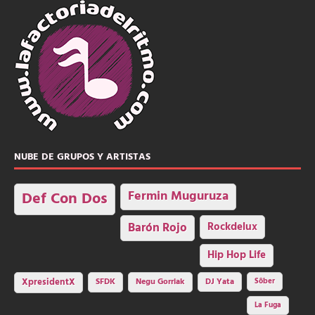
NUBE DE GRUPOS Y ARTISTAS
Fermin Muguruza
Def Con Dos
Barón Rojo
Rockdelux
Hip Hop Life
SFDK
Negu Gorriak
XpresidentX
DJ Yata
Sôber
La Fuga