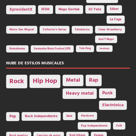
SFDK
Negu Gorriak
XpresidentX
DJ Yata
Sôber
La Fuga
Mario San Miguel
Collector's Series
Falsalarma
César Strawberry
Azul Y Negro
Tote King
Reincidentes
Santander Music Festival 2019
Saratoga
NUBE DE ESTILOS MUSICALES
Hip Hop
Metal
Rap
Rock
Heavy metal
Punk
Electrónica
Rock independiente
Jazz
Hardcore
Pop
Pop Independiente
Folk
Rock Urbano
Reggae
Rock mestizo
Canción de autor