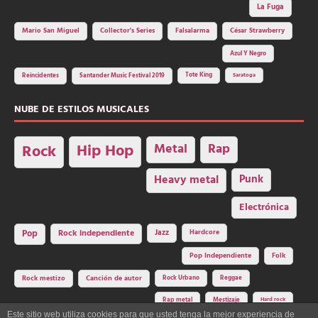
La Fuga
Mario San Miguel
Collector's Series
Falsalarma
César Strawberry
Azul Y Negro
Tote King
Reincidentes
Santander Music Festival 2019
Saratoga
NUBE DE ESTILOS MUSICALES
Hip Hop
Metal
Rap
Rock
Heavy metal
Punk
Electrónica
Rock independiente
Jazz
Hardcore
Pop
Pop Independiente
Folk
Rock Urbano
Reggae
Rock mestizo
Canción de autor
Rap metal
Mestizaje
Hard rock
Este sitio web utiliza cookies para que usted tenga la mejor experiencia de