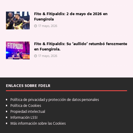
Fito & Fitipaldis: 2 de mayo de 2026 en
Fuengirola
17 mayo, 2026
Fito & Fitipaldis: Su ‘aullido’ retumbó ferozmente
en Fuengirola.
17 mayo, 2026
ENLACES SOBRE FDELR
Política de privacidad y protección de datos personales
Política de Cookies
Propiedad intelectual
Información LSSI
Más información sobre las Cookies