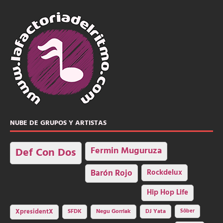
NUBE DE GRUPOS Y ARTISTAS
Fermin Muguruza
Def Con Dos
Barón Rojo
Rockdelux
Hip Hop Life
SFDK
Negu Gorriak
XpresidentX
DJ Yata
Sôber