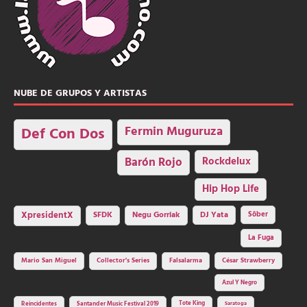
NUBE DE GRUPOS Y ARTISTAS
Fermin Muguruza
Def Con Dos
Barón Rojo
Rockdelux
Hip Hop Life
SFDK
Negu Gorriak
XpresidentX
DJ Yata
Sôber
La Fuga
Mario San Miguel
Collector's Series
Falsalarma
César Strawberry
Azul Y Negro
Tote King
Reincidentes
Santander Music Festival 2019
Saratoga