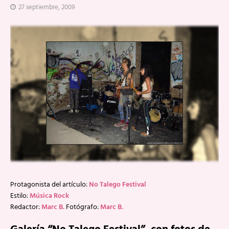
27 septiembre, 2009
Protagonista del artículo:
No Talego Festival
Estilo:
Música Rock
Redactor:
Marc B.
Fotógrafo:
Marc B.