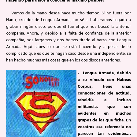
haciendo para daros a conocer lo máximo posible?
Vamos de la mano desde hace mucho tiempo. Si no fuera por
Nano, creador de Lengua Armada, no sé si hubieramos llegado a
grabar ningún disco, porque él fue el que nos buscó la anterior
compañía. Ahora, y debido a la falta de confianza de la anterior
compañía, nos largamos y nos hemos tirado al barro con Lengua
Armada. Aquí sabes lo que se está haciendo y a pesar de lo
complicado que es que te hagan caso desde una independiente, se
han hecho muchas más cosas que en los dos discos anteriores.
· Lengua Armada, debido
a su vínculo con Habeas
Corpus, tiene unas
connotaciones de actitud,
rebeldía e incluso
militancia, que son
evidentes en muchos
grupos de los que ficha. En
vosotros esa referencia no
parecen tan evidentes…