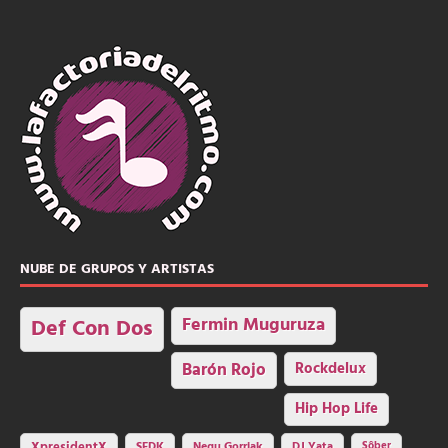
NUBE DE GRUPOS Y ARTISTAS
Fermin Muguruza
Def Con Dos
Barón Rojo
Rockdelux
Hip Hop Life
SFDK
Negu Gorriak
DJ Yata
Sôber