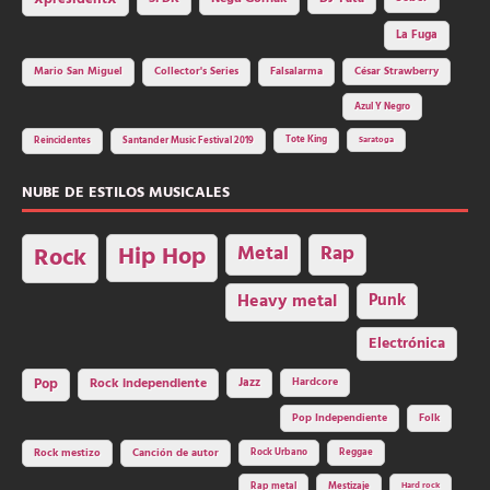
XpresidentX
La Fuga
Mario San Miguel
Collector's Series
Falsalarma
César Strawberry
Azul Y Negro
Tote King
Reincidentes
Santander Music Festival 2019
Saratoga
NUBE DE ESTILOS MUSICALES
Hip Hop
Metal
Rap
Rock
Heavy metal
Punk
Electrónica
Rock independiente
Jazz
Hardcore
Pop
Pop Independiente
Folk
Rock Urbano
Reggae
Rock mestizo
Canción de autor
Rap metal
Mestizaje
Hard rock