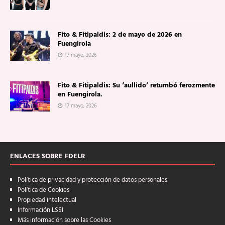
Fito & Fitipaldis: 2 de mayo de 2026 en
Fuengirola
17 mayo, 2026
Fito & Fitipaldis: Su ‘aullido’ retumbó ferozmente
en Fuengirola.
17 mayo, 2026
ENLACES SOBRE FDELR
Política de privacidad y protección de datos personales
Política de Cookies
Propiedad intelectual
Información LSSI
Más información sobre las Cookies