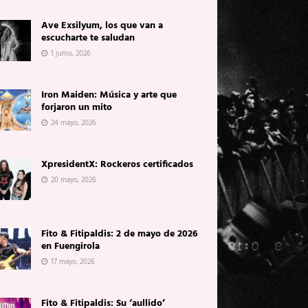
Ave Exsilyum, los que van a
escucharte te saludan
1 junio, 2026
Iron Maiden: Música y arte que
forjaron un mito
24 mayo, 2026
XpresidentX: Rockeros certificados
20 mayo, 2026
Fito & Fitipaldis: 2 de mayo de 2026
en Fuengirola
17 mayo, 2026
Fito & Fitipaldis: Su ‘aullido’