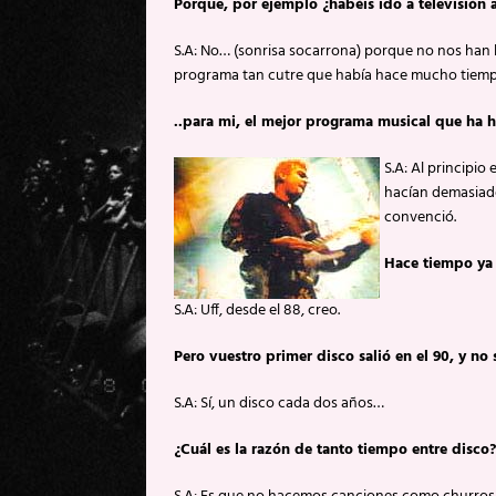
Porque, por ejemplo ¿habéis ido a televisión 
S.A: No… (sonrisa socarrona) porque no nos han 
programa tan cutre que había hace mucho tiempo
..para mi, el mejor programa musical que ha 
S.A: Al principi
hacían demasiad
convenció.
Hace tiempo ya 
S.A: Uff, desde el 88, creo.
Pero vuestro primer disco salió en el 90, y no
S.A: Sí, un disco cada dos años…
¿Cuál es la razón de tanto tiempo entre disco?