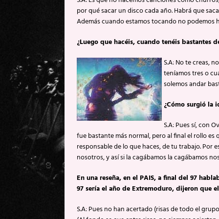
S.A: Es que no hacemos canciones como churros, 
por qué sacar un disco cada año. Habrá que saca
Además cuando estamos tocando no podemos ha
¿Luego que hacéis, cuando tenéis bastantes de
S.A: No te creas, 
teníamos tres o cu
solemos andar basta
¿Cómo surgió la i
S.A: Pues sí, con 
fue bastante más normal, pero al final el rollo es 
responsable de lo que haces, de tu trabajo. Por 
nosotros, y así si la cagábamos la cagábamos no
En una reseña, en el PAIS, a final del 97 habla
97 sería el año de Extremoduro, dijeron que el
S.A: Pues no han acertado (risas de todo el grupo