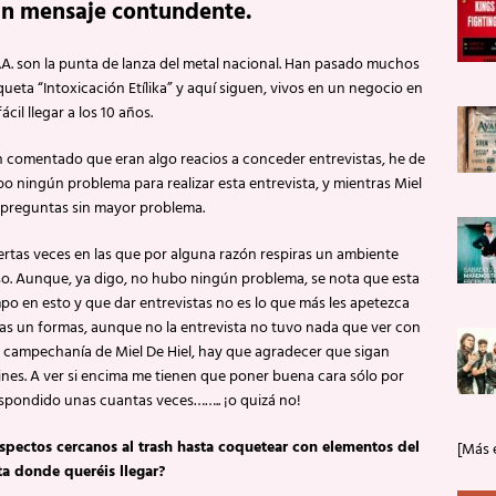
un mensaje contundente.
.A. son la punta de lanza del metal nacional. Han pasado muchos
eta “Intoxicación Etílika” y aquí siguen, vivos en un negocio en
ácil llegar a los 10 años.
comentado que eran algo reacios a conceder entrevistas, he de
o ningún problema para realizar esta entrevista, y mientras Miel
 preguntas sin mayor problema.
iertas veces en las que por alguna razón respiras un ambiente
caso. Aunque, ya digo, no hubo ningún problema, se nota que esta
mpo en esto y que dar entrevistas no es lo que más les apetezca
as un formas, aunque no la entrevista no tuvo nada que ver con
a campechanía de Miel De Hiel, hay que agradecer que sigan
nes. A ver si encima me tienen que poner buena cara sólo por
spondido unas cuantas veces…….. ¡o quizá no!
pectos cercanos al trash hasta coquetear con elementos del
[Más 
ta donde queréis llegar?