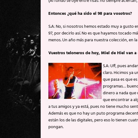
(Al fondo se oye entre risas: no siempre acierta
Entonces ¿qué ha sido el 98 para vosotros?
S.A: No, si nosotros hemos estado muy a gusto e
97, por decirlo así. No es que hayamos tocado m
menos. Un año más para nuestra colección, en la
Vuestros teloneros de hoy, Miel de Hiel van a
S.A: Uff, pues and
claro. Hicimos ya u
que pasa es que es
programas… bueno, 
dinero a nada que q
que encontrar a al
a tus amigos y ya está, pues no tiene mucho sent
Además es que no hay un puto programa decente 
están los de las digitales, pero eso lo tienen cu
pongan.