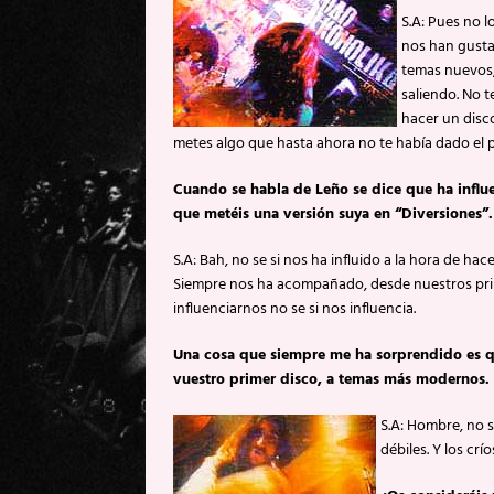
S.A: Pues no 
nos han gusta
temas nuevos,
saliendo. No 
hacer un disc
metes algo que hasta ahora no te había dado el 
Cuando se habla de Leño se dice que ha influ
que metéis una versión suya en “Diversiones”.
S.A: Bah, no se si nos ha influido a la hora de h
Siempre nos ha acompañado, desde nuestros pri
influenciarnos no se si nos influencia.
Una cosa que siempre me ha sorprendido es que
vuestro primer disco, a temas más modernos.
S.A: Hombre, no s
débiles. Y los crí