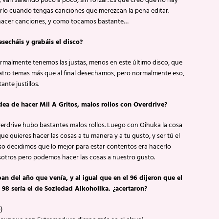
van saliendo poco a poco, sin forzar. Es que creo que no hay
rlo cuando tengas canciones que merezcan la pena editar.
cer canciones, y como tocamos bastante…
secháis y grabáis el disco?
normalmente tenemos las justas, menos en este último disco, que
atro temas más que al final desechamos, pero normalmente eso,
nte justillos.
dea de hacer Mil A Gritos, malos rollos con Overdrive?
Overdrive hubo bastantes malos rollos. Luego con Oihuka la cosa
que quieres hacer las cosas a tu manera y a tu gusto, y ser tú el
eso decidimos que lo mejor para estar contentos era hacerlo
sotros pero podemos hacer las cosas a nuestro gusto.
ban del año que venía, y al igual que en el 96 dijeron que el
 98 sería el de Soziedad Alkoholika. ¿acertaron?
)