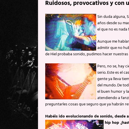
Ruidosos, provocativos y con 
Sin duda alguna, S
años desde su maqu
el que no es nada f
Aunque me habían 
admitir que no hub
de Hiel probaba sonido, pudimos hacer nuestras
Pero, no se, hay c
serio. Este es el 
gente ya lleva tie
del mundo. De tod
el buen humor y l
atendiendo a fanzi
preguntarles cosas que seguro que ya habrán re
Habéis ido evolucionando de sonido, desde as
hip hop ¿has