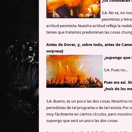
¿Os consideráis
S.A: No se, no no
pesimistas y let
actitud pesimista. Nuestra actitud refleja la reali
temas que tratamos predominan las cosas chungas
Antes de Dover, y, sobre todo, antes de Came
sorpresa)
¿supongo que l
S.A: Pues no…
Pues era así. 
¿huís de los m
S.A: Bueno, es un poco las dos cosas. Nosotros no
periodistas de tal programa o de tal revista. Por 
muy fácilmente en ciertos círculos, pero nosotr
supongo que será un poco las dos cosas.