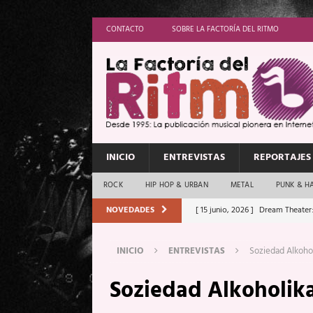
CONTACTO
SOBRE LA FACTORÍA DEL RITMO
INICIO
ENTREVISTAS
REPORTAJES
ROCK
HIP HOP & URBAN
METAL
PUNK & H
NOVEDADES
[ 15 junio, 2026 ]
Dream Theater:
Memory”
REPORTAJES
INICIO
ENTREVISTAS
Soziedad Alkohol
[ 11 junio, 2026 ]
Vamos Con Todo
Soziedad Alkoholika
[ 1 junio, 2026 ]
Ave Exsilyum, l
[ 24 mayo, 2026 ]
Iron Maiden: 