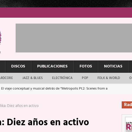
DISCOS
PUBLICACIONES
FOTOS
NOTICIAS
ARDCORE
JAZZ & BLUES
ELECTRÓNICA
POP
FOLK & WORLD
O
 El viaje conceptual y musical detrás de “Metropolis Pt.2: Scenes from a
Rad
ika: Diez años en activo
: El rock urbano sigue en buenas manos
ENTREVISTAS
: Diez años en activo
os que van a escucharte te saludan
ENTREVISTAS
Música y arte que forjaron un mito
REPORTAJES