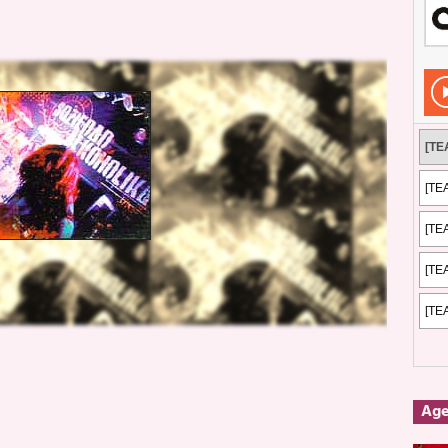
Rockeros certificados
ENTREVISTAS
dis: 2 de mayo de 2026 en Fuengirola
FOTOS
dis: Su ‘aullido’ retumbó ferozmente en Fuengirola.
REPORTAJES
s: La historia de Nintendo Vol. 2
PUBLICACIONES
Ag