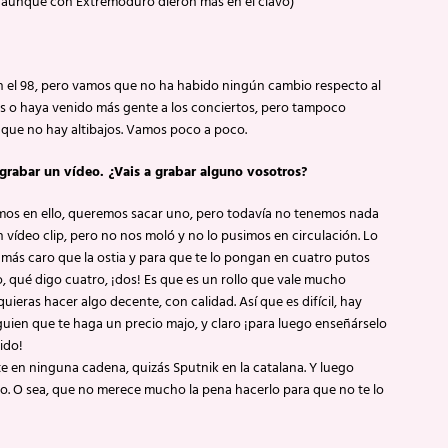
n, aunque con Extremoduro dieron más en el clavo)
n el 98, pero vamos que no ha habido ningún cambio respecto al
ás o haya venido más gente a los conciertos, pero tampoco
 que no hay altibajos. Vamos poco a poco.
 grabar un vídeo. ¿Vais a grabar alguno vosotros?
amos en ello, queremos sacar uno, pero todavía no tenemos nada
n vídeo clip, pero no nos moló y no lo pusimos en circulación. Lo
 más caro que la ostia y para que te lo pongan en cuatro putos
qué digo cuatro, ¡dos! Es que es un rollo que vale mucho
uieras hacer algo decente, con calidad. Así que es difícil, hay
guien que te haga un precio majo, y claro ¡para luego enseñárselo
ido!
en ninguna cadena, quizás Sputnik en la catalana. Y luego
atro. O sea, que no merece mucho la pena hacerlo para que no te lo