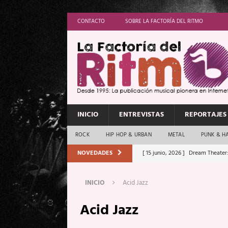
CONTACTO
SOBRE LA FACTORÍA DEL RITMO
INICIO
ENTREVISTAS
REPORTAJES
ROCK
HIP HOP & URBAN
METAL
PUNK & H
NOVEDADES
[ 15 junio, 2026 ]
Dream Theater:
Memory”
REPORTAJES
INICIO
Acid Jazz
[ 11 junio, 2026 ]
Vamos Con Todo
Acid Jazz
[ 1 junio, 2026 ]
Ave Exsilyum, l
[ 24 mayo, 2026 ]
Iron Maiden: 