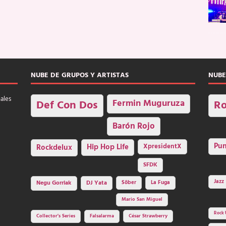
NUBE DE GRUPOS Y ARTISTAS
NUBE
nales
Fermin Muguruza
Def Con Dos
Ro
Barón Rojo
Pu
Rockdelux
Hip Hop Life
XpresidentX
SFDK
Jazz
Negu Gorriak
DJ Yata
Sôber
La Fuga
Mario San Miguel
Rock 
Collector's Series
Falsalarma
César Strawberry