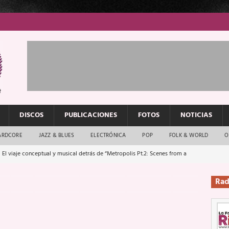
DISCOS
PUBLICACIONES
FOTOS
NOTICIAS
ARDCORE
JAZZ & BLUES
ELECTRÓNICA
POP
FOLK & WORLD
O
 El viaje conceptual y musical detrás de “Metropolis Pt.2: Scenes from a
Rad
: El rock urbano sigue en buenas manos
ENTREVISTAS
os que van a escucharte te saludan
ENTREVISTAS
Música y arte que forjaron un mito
REPORTAJES