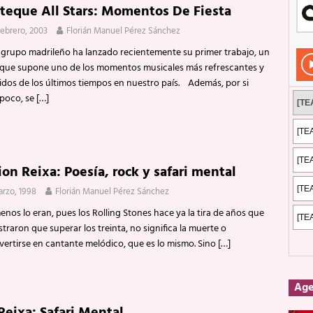
teque All Stars: Momentos De Fiesta
Rockeros certificados
ENTREVISTAS
febrero, 2003
Florián Manuel Pérez Sánchez
dis: 2 de mayo de 2026 en Fuengirola
FOTOS
grupo madrileño ha lanzado recientemente su primer trabajo, un
dis: Su ‘aullido’ retumbó ferozmente en Fuengirola.
REPORTAJES
 que supone uno de los momentos musicales más refrescantes y
tidos de los últimos tiempos en nuestro país. Además, por si
s: La historia de Nintendo Vol. 2
PUBLICACIONES
 poco, se
[…]
on Reixa: Poesía, rock y safari mental
arzo, 1998
Florián Manuel Pérez Sánchez
enos lo eran, pues los Rolling Stones hace ya la tira de años que
raron que superar los treinta, no significa la muerte o
vertirse en cantante melódico, que es lo mismo. Sino
[…]
Ag
Reixa: Safari Mental