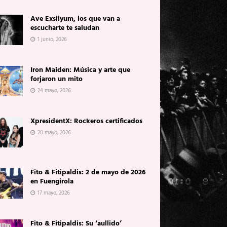
Ave Exsilyum, los que van a
escucharte te saludan
1 junio, 2026
Iron Maiden: Música y arte que
forjaron un mito
24 mayo, 2026
XpresidentX: Rockeros certificados
20 mayo, 2026
Fito & Fitipaldis: 2 de mayo de 2026
en Fuengirola
17 mayo, 2026
Fito & Fitipaldis: Su ‘aullido’