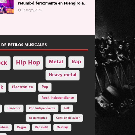
retumbó ferozmente en Fuengirola.
17 mayo, 2026
 DE ESTILOS MUSICALES
Hip Hop
Metal
Rap
ck
Heavy metal
nk
Electrónica
Pop
Rock independiente
Hardcore
Pop Independiente
Folk
Rock mestizo
Canción de autor
Urbano
Reggae
Rap metal
Mestizaje