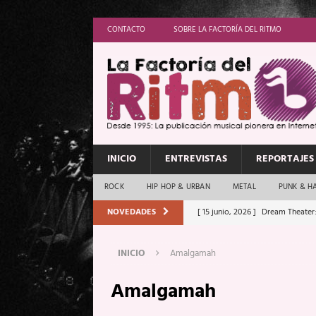
CONTACTO
SOBRE LA FACTORÍA DEL RITMO
INICIO
ENTREVISTAS
REPORTAJES
ROCK
HIP HOP & URBAN
METAL
PUNK & H
NOVEDADES
[ 15 junio, 2026 ]
Dream Theater:
Memory”
REPORTAJES
INICIO
Amalgamah
[ 11 junio, 2026 ]
Vamos Con Todo
Amalgamah
[ 1 junio, 2026 ]
Ave Exsilyum, l
[ 24 mayo, 2026 ]
Iron Maiden: 