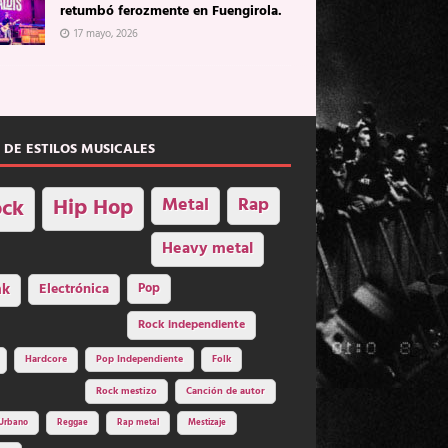
retumbó ferozmente en Fuengirola.
17 mayo, 2026
 DE ESTILOS MUSICALES
Hip Hop
Metal
Rap
ck
Heavy metal
nk
Electrónica
Pop
Rock independiente
Hardcore
Pop Independiente
Folk
Rock mestizo
Canción de autor
Urbano
Reggae
Rap metal
Mestizaje