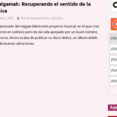
lgamah: Recuperando el sentido de la
Rockeros certificados
ENTREVISTAS
ica
dis: 2 de mayo de 2026 en Fuengirola
FOTOS
nero, 2010
Florián Manuel Pérez Sánchez
dis: Su ‘aullido’ retumbó ferozmente en Fuengirola.
REPORTAJES
asionado del reggae lidera este proyecto musical, en el que crea
ones en solitario pero les da vida apoyado por un buen número
s: La historia de Nintendo Vol. 2
PUBLICACIONES
sicos. Ahora acaba de publicar su disco debut, un álbum doble
de buenas vibraciones.
Ag