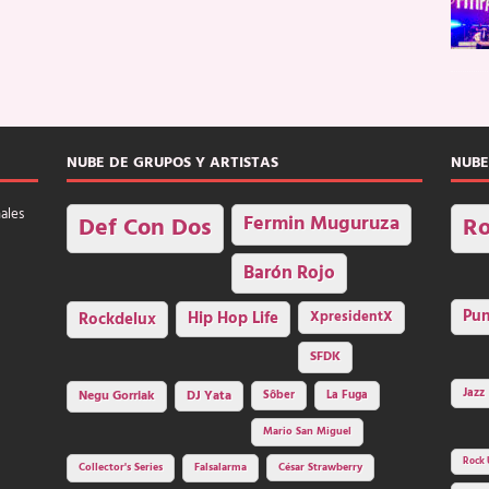
NUBE DE GRUPOS Y ARTISTAS
NUBE
nales
Fermin Muguruza
Def Con Dos
Ro
Barón Rojo
Pu
Rockdelux
Hip Hop Life
XpresidentX
SFDK
Jazz
Negu Gorriak
DJ Yata
Sôber
La Fuga
Mario San Miguel
Rock 
Collector's Series
Falsalarma
César Strawberry