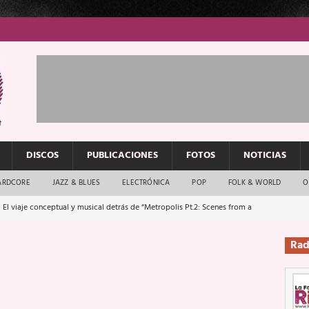
DISCOS
PUBLICACIONES
FOTOS
NOTICIAS
ARDCORE
JAZZ & BLUES
ELECTRÓNICA
POP
FOLK & WORLD
O
 El viaje conceptual y musical detrás de “Metropolis Pt.2: Scenes from a
Rad
: El rock urbano sigue en buenas manos
ENTREVISTAS
os que van a escucharte te saludan
ENTREVISTAS
Música y arte que forjaron un mito
REPORTAJES