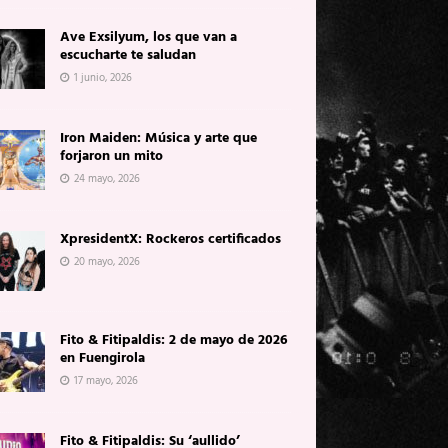
Ave Exsilyum, los que van a
escucharte te saludan
1 junio, 2026
Iron Maiden: Música y arte que
forjaron un mito
24 mayo, 2026
XpresidentX: Rockeros certificados
20 mayo, 2026
Fito & Fitipaldis: 2 de mayo de 2026
en Fuengirola
17 mayo, 2026
Fito & Fitipaldis: Su ‘aullido’