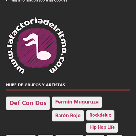
Más información sobre las Cookies
NUBE DE GRUPOS Y ARTISTAS
Fermin Muguruza
Def Con Dos
Barón Rojo
Rockdelux
Hip Hop Life