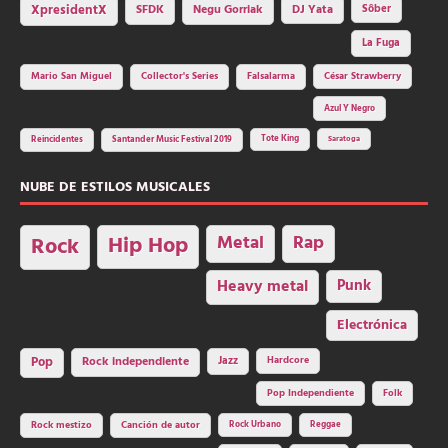
SFDK
Negu Gorriak
XpresidentX
DJ Yata
Sôber
La Fuga
Mario San Miguel
Collector's Series
Falsalarma
César Strawberry
Azul Y Negro
Tote King
Reincidentes
Santander Music Festival 2019
Saratoga
NUBE DE ESTILOS MUSICALES
Hip Hop
Metal
Rap
Rock
Heavy metal
Punk
Electrónica
Rock independiente
Jazz
Hardcore
Pop
Pop Independiente
Folk
Rock Urbano
Reggae
Rock mestizo
Canción de autor