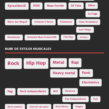
SFDK
Negu Gorriak
XpresidentX
DJ Yata
Sôber
La Fuga
Mario San Miguel
Collector's Series
Falsalarma
César Strawberry
Azul Y Negro
Tote King
Reincidentes
Santander Music Festival 2019
Saratoga
NUBE DE ESTILOS MUSICALES
Hip Hop
Metal
Rap
Rock
Heavy metal
Punk
Electrónica
Rock independiente
Jazz
Hardcore
Pop
Pop Independiente
Folk
Rock Urbano
Reggae
Rock mestizo
Canción de autor