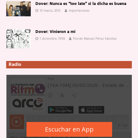
Dover: Nunca es “too late” si la dicha es buena
10 marzo, 2015
importaciones
Dover: Vinieron a mi
1 diciembre, 1998
Florián Manuel Pérez Sánchez
Radio