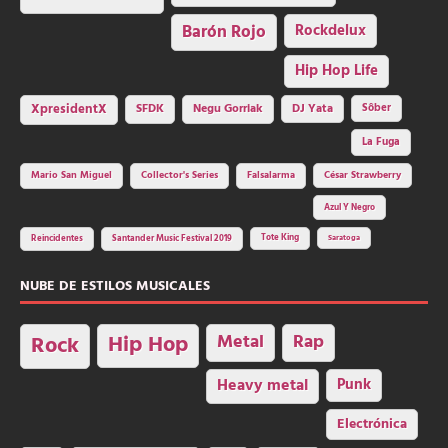
Barón Rojo
Rockdelux
Hip Hop Life
SFDK
Negu Gorriak
XpresidentX
DJ Yata
Sôber
La Fuga
Mario San Miguel
Collector's Series
Falsalarma
César Strawberry
Azul Y Negro
Tote King
Reincidentes
Santander Music Festival 2019
Saratoga
NUBE DE ESTILOS MUSICALES
Hip Hop
Metal
Rap
Rock
Heavy metal
Punk
Electrónica