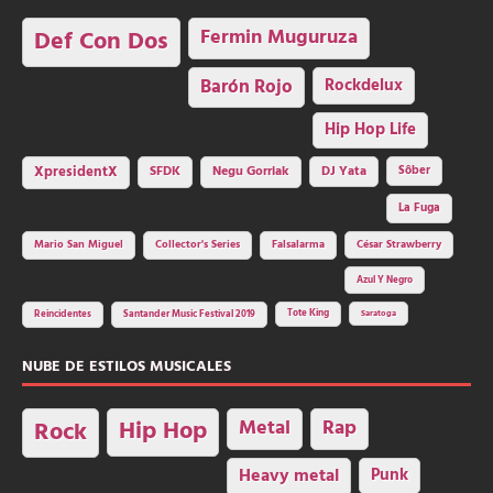
Fermin Muguruza
Def Con Dos
Barón Rojo
Rockdelux
Hip Hop Life
SFDK
Negu Gorriak
XpresidentX
DJ Yata
Sôber
La Fuga
Mario San Miguel
Collector's Series
Falsalarma
César Strawberry
Azul Y Negro
Tote King
Reincidentes
Santander Music Festival 2019
Saratoga
NUBE DE ESTILOS MUSICALES
Hip Hop
Metal
Rap
Rock
Heavy metal
Punk