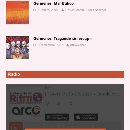
Germenes: Mar Etilico
29 enero, 2004
Florián Manuel Pérez Sánchez
Germenes: Tragando sin escupir
12 diciembre, 2002
littlewalter
Radio