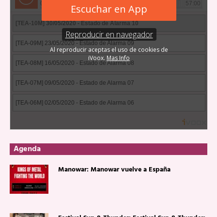
Agenda
Manowar: Manowar vuelve a España