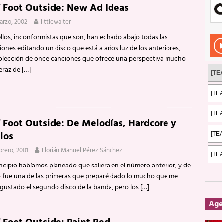
f Foot Outside: New Ad Ideas
Rockeros certificados
ENTREVISTAS
arzo, 2002
littlewalter
dis: 2 de mayo de 2026 en Fuengirola
FOTOS
ellos, inconformistas que son, han echado abajo todas las
dis: Su ‘aullido’ retumbó ferozmente en Fuengirola.
REPORTAJES
iones editando un disco que está a años luz de los anteriores,
olección de once canciones que ofrece una perspectiva mucho
s: La historia de Nintendo Vol. 2
PUBLICACIONES
eraz de
[…]
f Foot Outside: De Melodías, Hardcore y
los
ebrero, 2001
Florián Manuel Pérez Sánchez
incipio habíamos planeado que saliera en el número anterior, y de
 fue una de las primeras que preparé dado lo mucho que me
 gustado el segundo disco de la banda, pero los
[…]
Ag