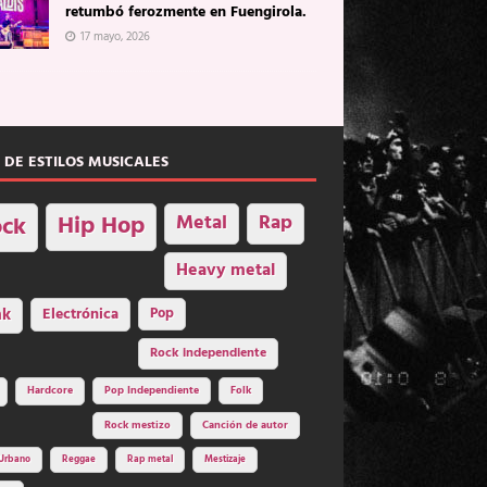
retumbó ferozmente en Fuengirola.
17 mayo, 2026
 DE ESTILOS MUSICALES
Hip Hop
Metal
Rap
ck
Heavy metal
nk
Electrónica
Pop
Rock independiente
Hardcore
Pop Independiente
Folk
Rock mestizo
Canción de autor
Urbano
Reggae
Rap metal
Mestizaje