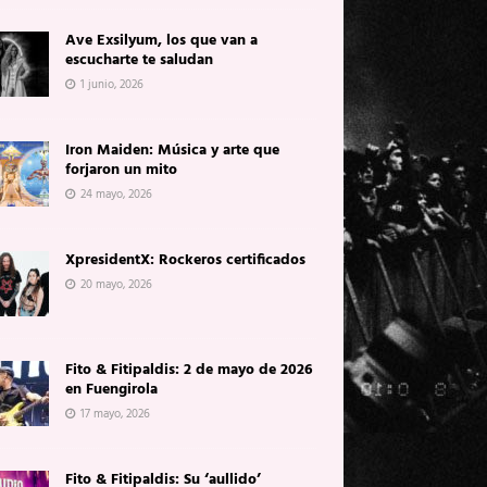
Ave Exsilyum, los que van a
escucharte te saludan
1 junio, 2026
Iron Maiden: Música y arte que
forjaron un mito
24 mayo, 2026
XpresidentX: Rockeros certificados
20 mayo, 2026
Fito & Fitipaldis: 2 de mayo de 2026
en Fuengirola
17 mayo, 2026
Fito & Fitipaldis: Su ‘aullido’