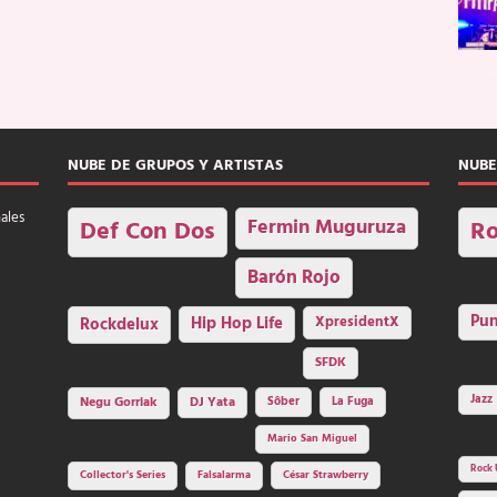
NUBE DE GRUPOS Y ARTISTAS
NUBE
nales
Fermin Muguruza
Def Con Dos
Ro
Barón Rojo
Pu
Rockdelux
Hip Hop Life
XpresidentX
SFDK
Jazz
Negu Gorriak
DJ Yata
Sôber
La Fuga
Mario San Miguel
Rock 
Collector's Series
Falsalarma
César Strawberry