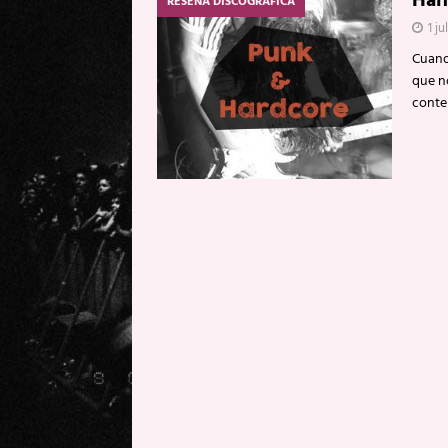
Hal
RESEÑA DISCOGRÁFICA
1 ju
Cuand
que n
conte