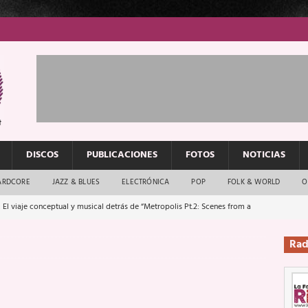
DISCOS
PUBLICACIONES
FOTOS
NOTICIAS
ARDCORE
JAZZ & BLUES
ELECTRÓNICA
POP
FOLK & WORLD
O
 El viaje conceptual y musical detrás de “Metropolis Pt.2: Scenes from a
Rad
: El rock urbano sigue en buenas manos
ENTREVISTAS
os que van a escucharte te saludan
ENTREVISTAS
Música y arte que forjaron un mito
REPORTAJES