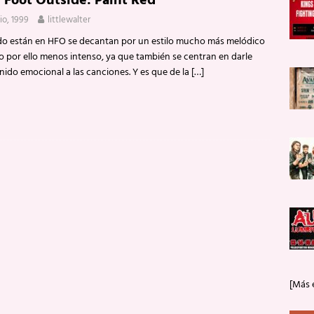
f Foot Outside: Paint Red
lio, 1999
littlewalter
o están en HFO se decantan por un estilo mucho más melódico
o por ello menos intenso, ya que también se centran en darle
nido emocional a las canciones. Y es que de la
[…]
[Más 