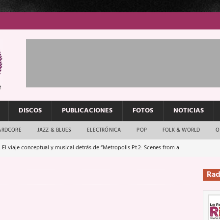
DISCOS
PUBLICACIONES
FOTOS
NOTICIAS
ARDCORE
JAZZ & BLUES
ELECTRÓNICA
POP
FOLK & WORLD
O
 El viaje conceptual y musical detrás de “Metropolis Pt.2: Scenes from a
Rad
: El rock urbano sigue en buenas manos
ENTREVISTAS
os que van a escucharte te saludan
ENTREVISTAS
Música y arte que forjaron un mito
REPORTAJES