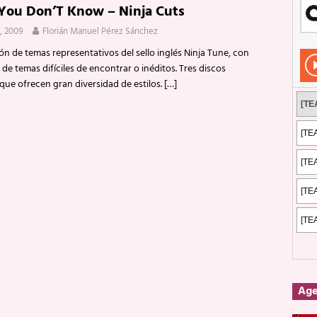
 You Don’T Know – Ninja Cuts
Rockeros certificados
ENTREVISTAS
, 2009
Florián Manuel Pérez Sánchez
dis: 2 de mayo de 2026 en Fuengirola
FOTOS
ón de temas representativos del sello inglés Ninja Tune, con
dis: Su ‘aullido’ retumbó ferozmente en Fuengirola.
REPORTAJES
e temas difíciles de encontrar o inéditos. Tres discos
ue ofrecen gran diversidad de estilos.
[…]
s: La historia de Nintendo Vol. 2
PUBLICACIONES
Ag