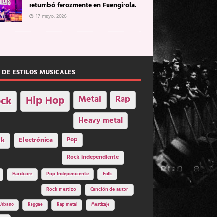
retumbó ferozmente en Fuengirola.
17 mayo, 2026
 DE ESTILOS MUSICALES
Hip Hop
Metal
Rap
ck
Heavy metal
nk
Electrónica
Pop
Rock independiente
Hardcore
Pop Independiente
Folk
Rock mestizo
Canción de autor
Urbano
Reggae
Rap metal
Mestizaje