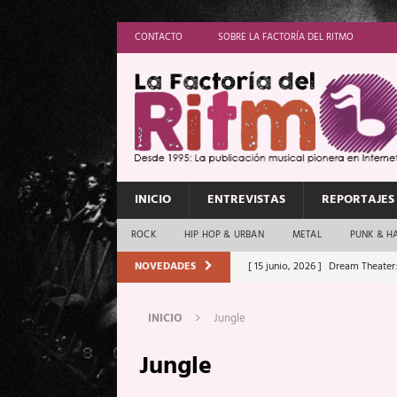
CONTACTO
SOBRE LA FACTORÍA DEL RITMO
INICIO
ENTREVISTAS
REPORTAJES
ROCK
HIP HOP & URBAN
METAL
PUNK & H
NOVEDADES
[ 15 junio, 2026 ]
Dream Theater:
Memory”
REPORTAJES
INICIO
Jungle
[ 11 junio, 2026 ]
Vamos Con Todo
Jungle
[ 1 junio, 2026 ]
Ave Exsilyum, l
[ 24 mayo, 2026 ]
Iron Maiden: 