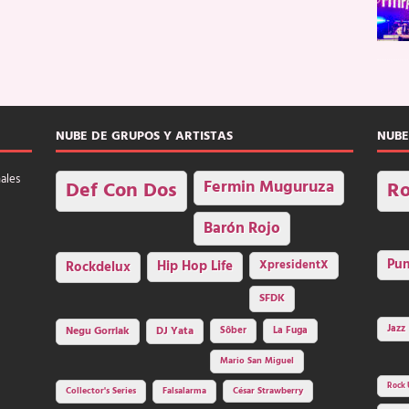
NUBE DE GRUPOS Y ARTISTAS
NUBE
nales
Fermin Muguruza
Def Con Dos
Ro
Barón Rojo
Pu
Rockdelux
Hip Hop Life
XpresidentX
SFDK
Jazz
Negu Gorriak
DJ Yata
Sôber
La Fuga
Mario San Miguel
Rock 
Collector's Series
Falsalarma
César Strawberry