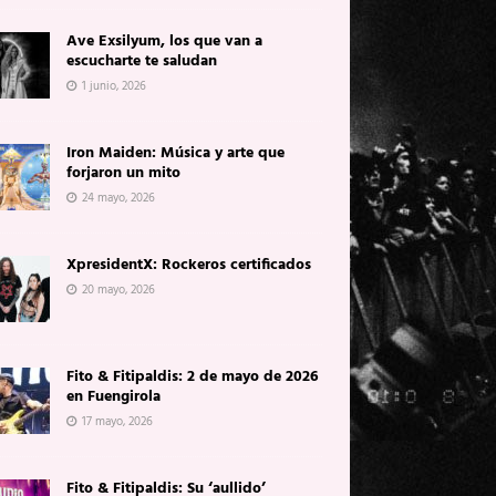
Ave Exsilyum, los que van a
escucharte te saludan
1 junio, 2026
Iron Maiden: Música y arte que
forjaron un mito
24 mayo, 2026
XpresidentX: Rockeros certificados
20 mayo, 2026
Fito & Fitipaldis: 2 de mayo de 2026
en Fuengirola
17 mayo, 2026
Fito & Fitipaldis: Su ‘aullido’