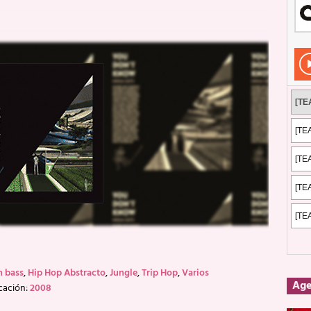
Rockeros certificados
ENTREVISTAS
dis: 2 de mayo de 2026 en Fuengirola
FOTOS
dis: Su ‘aullido’ retumbó ferozmente en Fuengirola.
REPORTAJES
s: La historia de Nintendo Vol. 2
PUBLICACIONES
 bass
,
Hip Hop Abstracto
,
Jungle
,
Trip Hop
,
Varios
Ag
cación:
2008