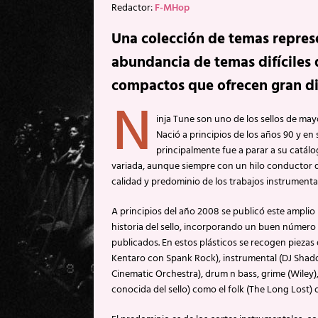
Redactor:
F-MHop
Una colección de temas represe
abundancia de temas difíciles d
compactos que ofrecen gran div
N
inja Tune son uno de los sellos de may
Nació a principios de los años 90 y en 
principalmente fue a parar a su catál
variada, aunque siempre con un hilo conductor 
calidad y predominio de los trabajos instrumenta
A principios del año 2008 se publicó este amplio 
historia del sello, incorporando un buen número
publicados. En estos plásticos se recogen piezas
Kentaro con Spank Rock), instrumental (DJ Shadow
Cinematic Orchestra), drum n bass, grime (Wiley),
conocida del sello) como el folk (The Long Lost) o