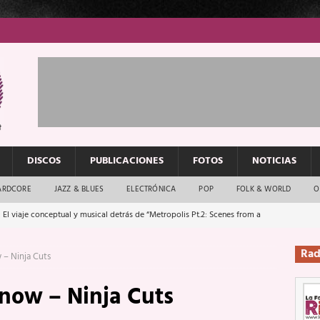
DISCOS
PUBLICACIONES
FOTOS
NOTICIAS
ARDCORE
JAZZ & BLUES
ELECTRÓNICA
POP
FOLK & WORLD
O
 El viaje conceptual y musical detrás de “Metropolis Pt.2: Scenes from a
Rad
 – Ninja Cuts
: El rock urbano sigue en buenas manos
ENTREVISTAS
now – Ninja Cuts
os que van a escucharte te saludan
ENTREVISTAS
Música y arte que forjaron un mito
REPORTAJES