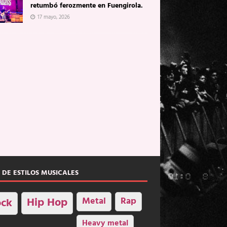
retumbó ferozmente en Fuengirola.
17 mayo, 2026
 DE ESTILOS MUSICALES
Hip Hop
Metal
Rap
ck
Heavy metal