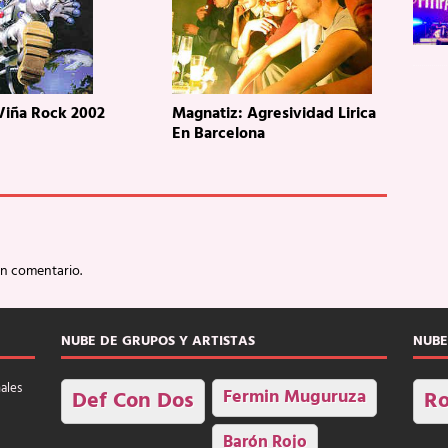
 Viña Rock 2002
Magnatiz: Agresividad Lirica
En Barcelona
un comentario.
NUBE DE GRUPOS Y ARTISTAS
NUBE
nales
Fermin Muguruza
Def Con Dos
Ro
Barón Rojo