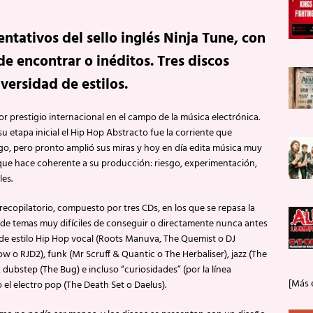
ntativos del sello inglés Ninja Tune, con
e encontrar o inéditos. Tres discos
ersidad de estilos.
or prestigio internacional en el campo de la música electrónica.
su etapa inicial el Hip Hop Abstracto fue la corriente que
ogo, pero pronto amplió sus miras y hoy en día edita música muy
que hace coherente a su producción: riesgo, experimentación,
les.
recopilatorio, compuesto por tres CDs, en los que se repasa la
 de temas muy difíciles de conseguir o directamente nunca antes
 de estilo Hip Hop vocal (Roots Manuva, The Quemist o DJ
 o RJD2), funk (Mr Scruff & Quantic o The Herbaliser), jazz (The
 dubstep (The Bug) e incluso “curiosidades” (por la línea
[Más 
 el electro pop (The Death Set o Daelus).