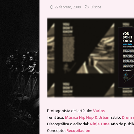
[ 20 mayo, 2026 ]
XpresidentX: 
22 febrero, 2009
Discos
[ 17 mayo, 2026 ]
Fito & Fitipal
[ 17 mayo, 2026 ]
Fito & Fitipal
[ 5 agosto, 2026 ]
Florent Gorge
Protagonista del artículo:
Varios
Temática:
Música Hip Hop & Urban
Estilo:
Drum n
Discográfica o editorial:
Ninja Tune
Año de publi
Concepto:
Recopilación