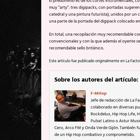
El predominio es de los cortes instrumentales, c
muy “arty”: tres digipacks, con portadas sugerente
catedral y una pintura futurista), unidos por un 
una parte de la portada del digipack colocado en
En total, una recopilación muy recomendable co
convencionales y con la que además el oyente se
recomendable sello británico.
Este artículo fue publicado originalmente en La Facto
Sobre los autores del artículo:
F-MHop
Jefe de redacción de La Fa
colaborado en diversas pu
Rockdelux, Hip Hop Life, Hi
Pulse! Latino o Astur Mus
Cero, Arco FM y Onda Verde Gijón. También fu
de un Hip Hop combativo y comprometido.