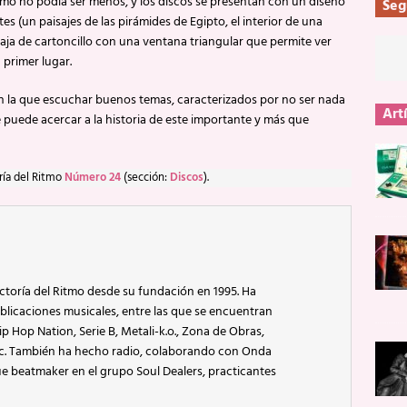
omo no podía ser menos, y los discos se presentan con un diseño
Seg
s (un paisajes de las pirámides de Egipto, el interior de una
caja de cartoncillo con una ventana triangular que permite ver
 primer lugar.
n la que escuchar buenos temas, caracterizados por no ser nada
Art
 puede acercar a la historia de este importante y más que
ría del Ritmo
Número 24
(sección:
Discos
).
ctoría del Ritmo desde su fundación en 1995. Ha
blicaciones musicales, entre las que se encuentran
p Hop Nation, Serie B, Metali-k.o., Zona de Obras,
ic. También ha hecho radio, colaborando con Onda
e beatmaker en el grupo Soul Dealers, practicantes