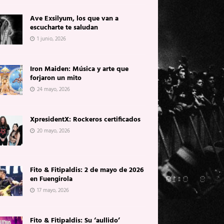
Ave Exsilyum, los que van a
escucharte te saludan
1 junio, 2026
Iron Maiden: Música y arte que
forjaron un mito
24 mayo, 2026
XpresidentX: Rockeros certificados
20 mayo, 2026
Fito & Fitipaldis: 2 de mayo de 2026
en Fuengirola
17 mayo, 2026
Fito & Fitipaldis: Su ‘aullido’