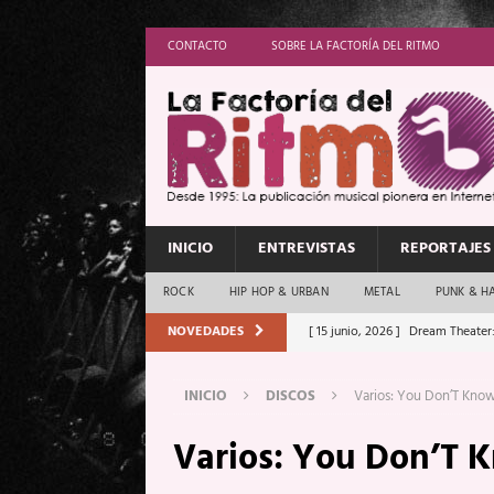
CONTACTO
SOBRE LA FACTORÍA DEL RITMO
INICIO
ENTREVISTAS
REPORTAJES
ROCK
HIP HOP & URBAN
METAL
PUNK & H
NOVEDADES
[ 15 junio, 2026 ]
Dream Theater:
Memory”
REPORTAJES
INICIO
DISCOS
Varios: You Don’T Know
[ 11 junio, 2026 ]
Vamos Con Todo
Varios: You Don’T K
[ 1 junio, 2026 ]
Ave Exsilyum, l
[ 24 mayo, 2026 ]
Iron Maiden: 