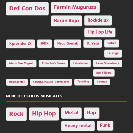
Fermin Muguruza
Def Con Dos
Barón Rojo
Rockdelux
Hip Hop Life
SFDK
Negu Gorriak
XpresidentX
DJ Yata
Sôber
La Fuga
Mario San Miguel
Collector's Series
Falsalarma
César Strawberry
Azul Y Negro
Tote King
Reincidentes
Santander Music Festival 2019
Saratoga
NUBE DE ESTILOS MUSICALES
Hip Hop
Metal
Rap
Rock
Heavy metal
Punk