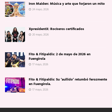
Iron Maiden: Música y arte que forjaron un mito
24 mayo, 2026
XpresidentX: Rockeros certificados
20 mayo, 2026
Fito & Fitipaldis: 2 de mayo de 2026 en
Fuengirola
17 mayo, 2026
Fito & Fitipaldis: Su ‘aullido’ retumbó ferozmente
en Fuengirola.
17 mayo, 2026