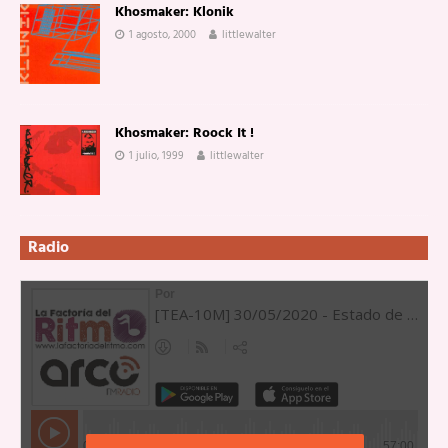
Khosmaker: Klonik
1 agosto, 2000
littlewalter
Khosmaker: Roock It !
1 julio, 1999
littlewalter
Radio