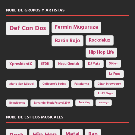
NUBE DE GRUPOS Y ARTISTAS
Fermin Muguruza
Def Con Dos
Barón Rojo
Rockdelux
Hip Hop Life
SFDK
Negu Gorriak
XpresidentX
DJ Yata
Sôber
La Fuga
Mario San Miguel
Collector's Series
Falsalarma
César Strawberry
Azul Y Negro
Tote King
Reincidentes
Santander Music Festival 2019
Saratoga
NUBE DE ESTILOS MUSICALES
Metal
Rap