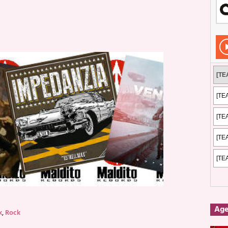
Rockeros certificados
ENTREVISTAS
dis: 2 de mayo de 2026 en Fuengirola
FOTOS
dis: Su ‘aullido’ retumbó ferozmente en Fuengirola.
REPORTAJES
s: La historia de Nintendo Vol. 2
PUBLICACIONES
Ag
k
,
Rock