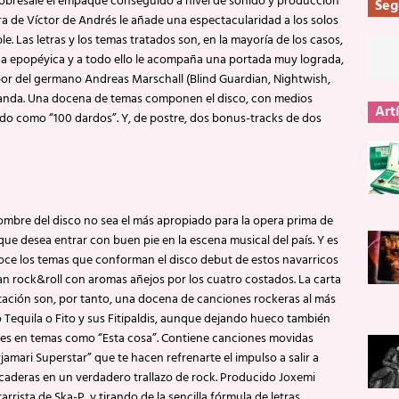
Sobresale el empaque conseguido a nivel de sonido y producción
Seg
rra de Víctor de Andrés le añade una espectacularidad a los solos
e. Las letras y los temas tratados son, en la mayoría de los casos,
ca epopéyica y a todo ello le acompaña una portada muy lograda,
or del germano Andreas Marschall (Blind Guardian, Nightwish,
banda. Una docena de temas componen el disco, con medios
Art
oído como “100 dardos”. Y, de postre, dos bonus-tracks de dos
ombre del disco no sea el más apropiado para la opera prima de
ue desea entrar con buen pie en la escena musical del país. Y es
oce los temas que conforman el disco debut de estos navarricos
an rock&roll con aromas añejos por los cuatro costados. La carta
ación son, por tanto, una docena de canciones rockeras al más
o Tequila o Fito y sus Fitipaldis, aunque dejando hueco también
ues en temas como “Esta cosa”. Contiene canciones movidas
amari Superstar” que te hacen refrenarte el impulso a salir a
caderas en un verdadero trallazo de rock. Producido Joxemi
arrista de Ska-P, y tirando de la sencilla fórmula de letras