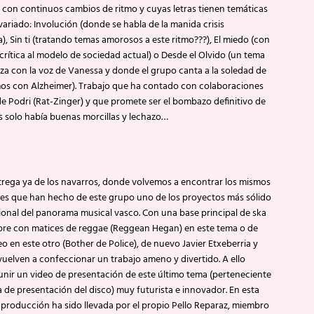
con continuos cambios de ritmo y cuyas letras tienen temáticas
variado: Involución (donde se habla de la manida crisis
, Sin ti (tratando temas amorosos a este ritmo???), El miedo (con
crítica al modelo de sociedad actual) o Desde el Olvido (un tema
a con la voz de Vanessa y donde el grupo canta a la soledad de
mos con Alzheimer). Trabajo que ha contado con colaboraciones
e Podri (Rat-Zinger) y que promete ser el bombazo definitivo de
 solo había buenas morcillas y lechazo…
trega ya de los navarros, donde volvemos a encontrar los mismos
tes que han hecho de este grupo uno de los proyectos más sólido
ional del panorama musical vasco. Con una base principal de ska
pre con matices de reggae (Reggean Hegan) en este tema o de
 en este otro (Bother de Police), de nuevo Javier Etxeberria y
vuelven a confeccionar un trabajo ameno y divertido. A ello
nir un video de presentación de este último tema (perteneciente
gía de presentación del disco) muy futurista e innovador. En esta
 producción ha sido llevada por el propio Pello Reparaz, miembro