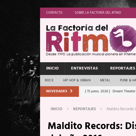
CONTACTO
SOBRE LA FACTORÍA DEL RITMO
INICIO
ENTREVISTAS
REPORTAJES
ROCK
HIP HOP & URBAN
METAL
PUNK & H
NOVEDADES
[ 15 junio, 2026 ]
Dream Theater:
Memory”
REPORTAJES
INICIO
REPORTAJES
Maldito Records: D
[ 11 junio, 2026 ]
Vamos Con Todo
Maldito Records: Dis
[ 1 junio, 2026 ]
Ave Exsilyum, l
[ 24 mayo, 2026 ]
Iron Maiden: 