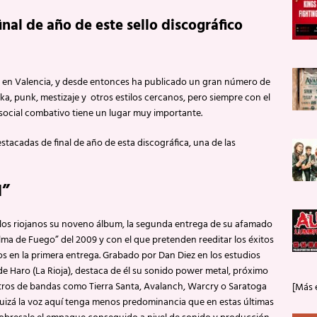
nal de año de este sello discográfico
8, en Valencia, y desde entonces ha publicado un gran número de
ka, punk, mestizaje y otros estilos cercanos, pero siempre con el
social combativo tiene un lugar muy importante.
acadas de final de año de esta discográfica, una de las
I”
 los riojanos su noveno álbum, la segunda entrega de su afamado
lma de Fuego” del 2009 y con el que pretenden reeditar los éxitos
 en la primera entrega. Grabado por Dan Diez en los estudios
e Haro (La Rioja), destaca de él su sonido power metal, próximo
stros de bandas como Tierra Santa, Avalanch, Warcry o Saratoga
[Más 
uizá la voz aquí tenga menos predominancia que en estas últimas