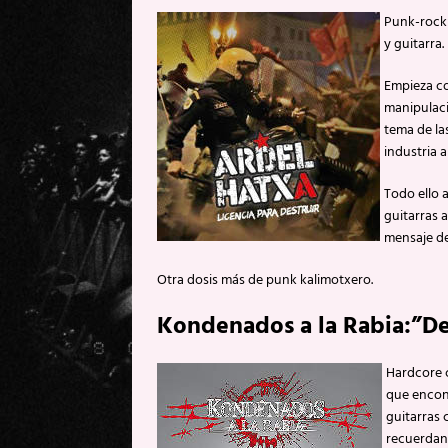
Punk-rock 
y guitarra.
Empieza co
manipulaci
tema de la
industria a
Todo ello 
guitarras 
mensaje de
Otra dosis más de punk kalimotxero.
Kondenados a la Rabia:”De
Hardcore 
que encont
guitarras 
recuerdan 