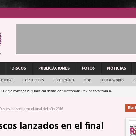
DISCOS
PUBLICACIONES
FOTOS
NOTICIAS
ARDCORE
JAZZ & BLUES
ELECTRÓNICA
POP
FOLK & WORLD
O
 El viaje conceptual y musical detrás de “Metropolis Pt.2: Scenes from a
Rad
iscos lanzados en el final del año 2016
: El rock urbano sigue en buenas manos
ENTREVISTAS
cos lanzados en el final
os que van a escucharte te saludan
ENTREVISTAS
Música y arte que forjaron un mito
REPORTAJES