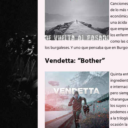
Canciones 
de lo más 
económica)
una ácida 
que empiez
los enfer
como las d
los burgaleses. Y uno que pensaba que en Burgos
Vendetta: “Bother”
Quinta en
ingredien
e internac
pero siem
charangueo
los suyos 
podemos u
a la trilo
ocasión la