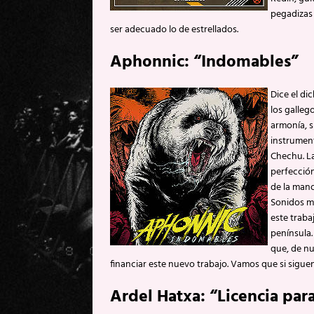
pegadizas 
ser adecuado lo de estrellados.
Aphonnic: “Indomables”
Dice el di
los galleg
armonía, s
instrument
Chechu. La
perfección
de la man
Sonidos me
este traba
península.
que, de n
financiar este nuevo trabajo. Vamos que si sigu
Ardel Hatxa: “Licencia para