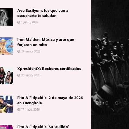
Ave Exsilyum, los que van a
escucharte te saludan
1 junio, 2026
Iron Maiden: Música y arte que
forjaron un mito
24 mayo, 2026
XpresidentX: Rockeros certificados
20 mayo, 2026
Fito & Fitipaldis: 2 de mayo de 2026
en Fuengirola
17 mayo, 2026
Fito & Fitipaldis: Su ‘aullido’