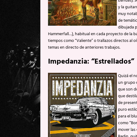
bandas). 
y la guita
muy notabl
de temáti
dibujada p
Hammerfall…), habitual en cada proyecto de la 
tiempos como “Valiente” o trallazos directos al 
temas en directo de anteriores trabajos.
Impedanzia: “Estrellados”
Quizá el n
un grupo q
que son d
que destil
de present
puro estil
para el bl
como “Borj
mover las 
Redin, guit