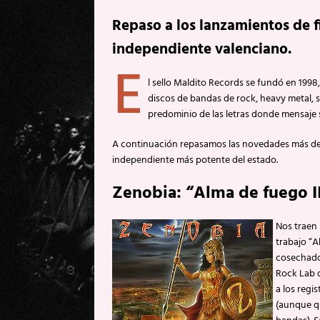
Repaso a los lanzamientos de fi
independiente valenciano.
E
l sello Maldito Records se fundó en 199
discos de bandas de rock, heavy metal, s
predominio de las letras donde mensaje 
A continuación repasamos las novedades más dest
independiente más potente del estado.
Zenobia: “Alma de fuego I
Nos traen
trabajo “A
cosechados
Rock Lab d
a los regi
(aunque q