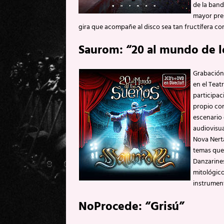
de la ban
mayor pre
gira que acompañe al disco sea tan fructífera com
Saurom: “20 al mundo de l
Grabación 
en el Teat
participa
propio co
escenario
audiovisua
Nova Nerta
temas que 
Danzarines
mitológicos
instrument
NoProcede: “Grisú”