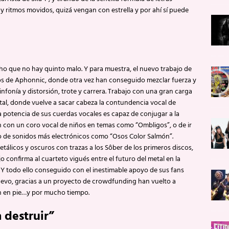
y ritmos movidos, quizá vengan con estrella y por ahí sí puede
cho que no hay quinto malo. Y para muestra, el nuevo trabajo de
os de Aphonnic, donde otra vez han conseguido mezclar fuerza y
infonía y distorsión, trote y carrera. Trabajo con una gran carga
al, donde vuelve a sacar cabeza la contundencia vocal de
 potencia de sus cuerdas vocales es capaz de conjugar a la
 con un coro vocal de niños en temas como “Ombligos”, o de ir
o de sonidos más electrónicos como “Osos Color Salmón”.
tálicos y oscuros con trazas a los Sôber de los primeros discos,
jo confirma al cuarteto vigués entre el futuro del metal en la
 Y todo ello conseguido con el inestimable apoyo de sus fans
uevo, gracias a un proyecto de crowdfunding han vuelto a
en en pie…y por mucho tiempo.
 destruir”