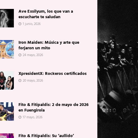
Ave Exsilyum, los que van a
escucharte te saludan
1 junio, 2026
Iron Maiden: Música y arte que
forjaron un mito
24 mayo, 2026
XpresidentX: Rockeros certificados
20 mayo, 2026
Fito & Fitipaldis: 2 de mayo de 2026
en Fuengirola
17 mayo, 2026
Fito & Fitipaldis: Su ‘aullido’