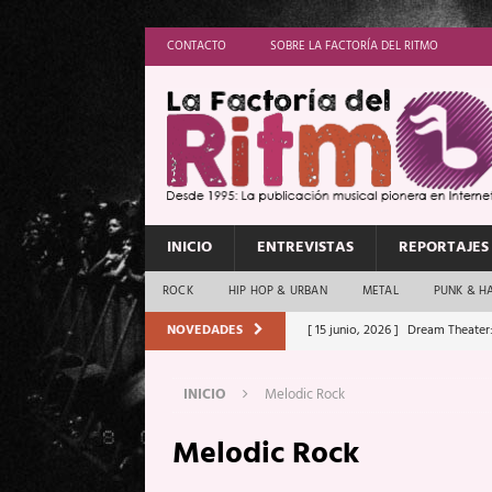
CONTACTO
SOBRE LA FACTORÍA DEL RITMO
INICIO
ENTREVISTAS
REPORTAJES
ROCK
HIP HOP & URBAN
METAL
PUNK & H
NOVEDADES
[ 15 junio, 2026 ]
Dream Theater:
Memory”
REPORTAJES
INICIO
Melodic Rock
[ 11 junio, 2026 ]
Vamos Con Todo
Melodic Rock
[ 1 junio, 2026 ]
Ave Exsilyum, l
[ 24 mayo, 2026 ]
Iron Maiden: 