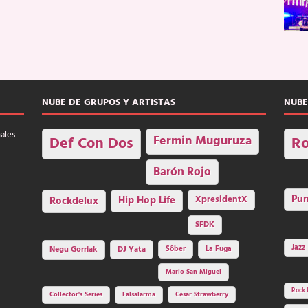
NUBE DE GRUPOS Y ARTISTAS
NUBE
nales
Fermin Muguruza
Def Con Dos
Ro
Barón Rojo
Pu
Rockdelux
Hip Hop Life
XpresidentX
SFDK
Jazz
Negu Gorriak
DJ Yata
Sôber
La Fuga
Mario San Miguel
Rock 
Collector's Series
Falsalarma
César Strawberry