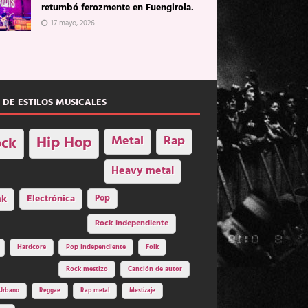
retumbó ferozmente en Fuengirola.
17 mayo, 2026
 DE ESTILOS MUSICALES
Hip Hop
Metal
Rap
ck
Heavy metal
nk
Electrónica
Pop
Rock independiente
Hardcore
Pop Independiente
Folk
Rock mestizo
Canción de autor
Urbano
Reggae
Rap metal
Mestizaje