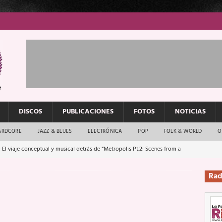
DISCOS
PUBLICACIONES
FOTOS
NOTICIAS
ARDCORE
JAZZ & BLUES
ELECTRÓNICA
POP
FOLK & WORLD
O
 El viaje conceptual y musical detrás de “Metropolis Pt.2: Scenes from a
Rad
: El rock urbano sigue en buenas manos
ENTREVISTAS
os que van a escucharte te saludan
ENTREVISTAS
Música y arte que forjaron un mito
REPORTAJES