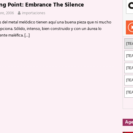
ng Point: Embrance The Silence
Rockeros certificados
ENTREVISTAS
re, 2006
importaciones
dis: 2 de mayo de 2026 en Fuengirola
FOTOS
 del metal melódico tienen aquí una buena pieza que ni mucho
dis: Su ‘aullido’ retumbó ferozmente en Fuengirola.
REPORTAJES
ciona. Sólido, intenso, bien construido y con un áurea lo
ente maléfica.
[…]
s: La historia de Nintendo Vol. 2
PUBLICACIONES
Ag