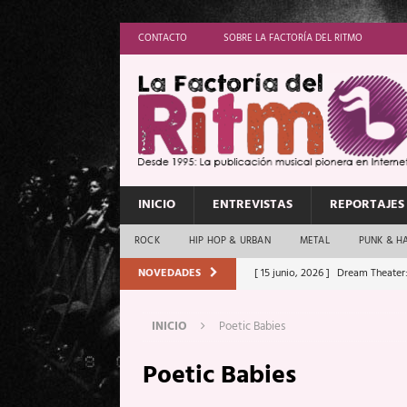
CONTACTO
SOBRE LA FACTORÍA DEL RITMO
INICIO
ENTREVISTAS
REPORTAJES
ROCK
HIP HOP & URBAN
METAL
PUNK & H
NOVEDADES
[ 15 junio, 2026 ]
Dream Theater:
Memory”
REPORTAJES
INICIO
Poetic Babies
[ 11 junio, 2026 ]
Vamos Con Todo
Poetic Babies
[ 1 junio, 2026 ]
Ave Exsilyum, l
[ 24 mayo, 2026 ]
Iron Maiden: 