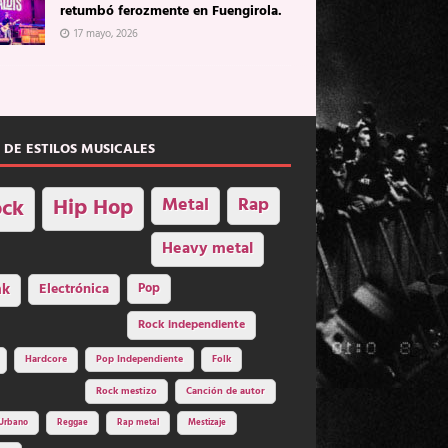
retumbó ferozmente en Fuengirola.
17 mayo, 2026
 DE ESTILOS MUSICALES
Hip Hop
Metal
Rap
ck
Heavy metal
nk
Electrónica
Pop
Rock independiente
Hardcore
Pop Independiente
Folk
Rock mestizo
Canción de autor
Urbano
Reggae
Rap metal
Mestizaje