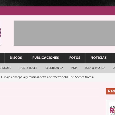
DISCOS
PUBLICACIONES
FOTOS
NOTICIAS
ARDCORE
JAZZ & BLUES
ELECTRÓNICA
POP
FOLK & WORLD
O
 El viaje conceptual y musical detrás de “Metropolis Pt.2: Scenes from a
Rad
: El rock urbano sigue en buenas manos
ENTREVISTAS
os que van a escucharte te saludan
ENTREVISTAS
Música y arte que forjaron un mito
REPORTAJES