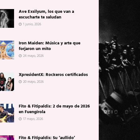
Ave Exsilyum, los que van a
escucharte te saludan
1 junio, 2026
Iron Maiden: Música y arte que
forjaron un mito
24 mayo, 2026
XpresidentX: Rockeros certificados
20 mayo, 2026
Fito & Fitipaldis: 2 de mayo de 2026
en Fuengirola
17 mayo, 2026
Fito & Fitipaldis: Su ‘aullido’