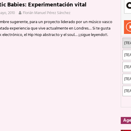
tic Babies: Experimentación vital
Rockeros certificados
ENTREVISTAS
mayo, 2010
Florián Manuel Pérez Sánchez
dis: 2 de mayo de 2026 en Fuengirola
FOTOS
mbre sugerente, para un proyecto liderado por un músico vasco
dis: Su ‘aullido’ retumbó ferozmente en Fuengirola.
REPORTAJES
latada experiencia que vive actualmente en Londres… Si te gusta
k electrónico, el Hip Hop abstracto y el soul… ¡¡sigue leyendo!!.
s: La historia de Nintendo Vol. 2
PUBLICACIONES
Ag