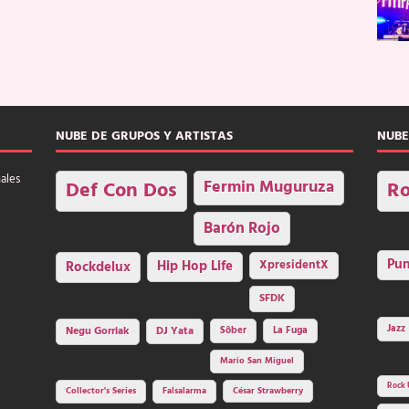
NUBE DE GRUPOS Y ARTISTAS
NUBE
nales
Fermin Muguruza
Def Con Dos
Ro
Barón Rojo
Pu
Rockdelux
Hip Hop Life
XpresidentX
SFDK
Jazz
Negu Gorriak
DJ Yata
Sôber
La Fuga
Mario San Miguel
Rock 
Collector's Series
Falsalarma
César Strawberry