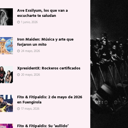
Ave Exsilyum, los que van a
escucharte te saludan
1 junio, 2026
Iron Maiden: Música y arte que
forjaron un mito
24 mayo, 2026
XpresidentX: Rockeros certificados
20 mayo, 2026
Fito & Fitipaldis: 2 de mayo de 2026
en Fuengirola
17 mayo, 2026
Fito & Fitipaldis: Su ‘aullido’