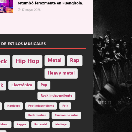
retumbó ferozmente en Fuengirola.
17 mayo, 2026
 DE ESTILOS MUSICALES
Hip Hop
Metal
Rap
ck
Heavy metal
nk
Electrónica
Pop
Rock independiente
Hardcore
Pop Independiente
Folk
Rock mestizo
Canción de autor
Urbano
Reggae
Rap metal
Mestizaje