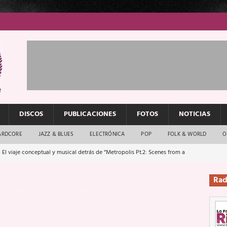
DISCOS
PUBLICACIONES
FOTOS
NOTICIAS
ARDCORE
JAZZ & BLUES
ELECTRÓNICA
POP
FOLK & WORLD
O
 El viaje conceptual y musical detrás de “Metropolis Pt.2: Scenes from a
Rad
: El rock urbano sigue en buenas manos
ENTREVISTAS
os que van a escucharte te saludan
ENTREVISTAS
Música y arte que forjaron un mito
REPORTAJES