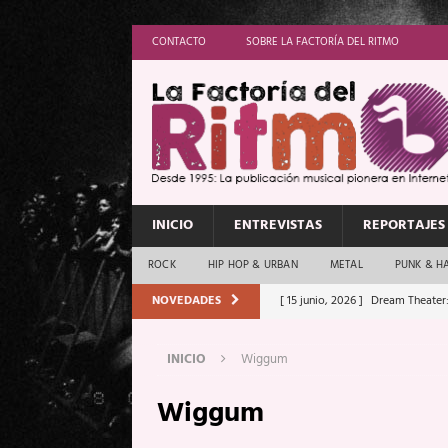
CONTACTO
SOBRE LA FACTORÍA DEL RITMO
INICIO
ENTREVISTAS
REPORTAJES
ROCK
HIP HOP & URBAN
METAL
PUNK & H
NOVEDADES
[ 15 junio, 2026 ]
Dream Theater:
Memory”
REPORTAJES
INICIO
Wiggum
[ 11 junio, 2026 ]
Vamos Con Todo
Wiggum
[ 1 junio, 2026 ]
Ave Exsilyum, l
[ 24 mayo, 2026 ]
Iron Maiden: 