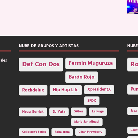
NUBE DE GRUPOS Y ARTISTAS
NUBE
nales
Fermin Muguruza
Def Con Dos
Ro
Barón Rojo
Pu
Rockdelux
Hip Hop Life
XpresidentX
SFDK
Jazz
Negu Gorriak
DJ Yata
Sôber
La Fuga
Mario San Miguel
Rock 
Collector's Series
Falsalarma
César Strawberry