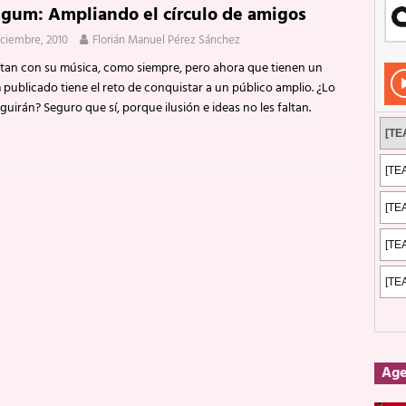
gum: Ampliando el círculo de amigos
Rockeros certificados
ENTREVISTAS
iciembre, 2010
Florián Manuel Pérez Sánchez
dis: 2 de mayo de 2026 en Fuengirola
FOTOS
utan con su música, como siempre, pero ahora que tienen un
dis: Su ‘aullido’ retumbó ferozmente en Fuengirola.
REPORTAJES
publicado tiene el reto de conquistar a un público amplio. ¿Lo
uirán? Seguro que sí, porque ilusión e ideas no les faltan.
s: La historia de Nintendo Vol. 2
PUBLICACIONES
Ag