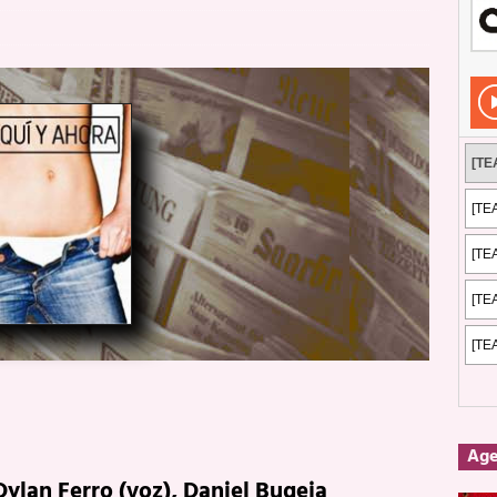
Rockeros certificados
ENTREVISTAS
dis: 2 de mayo de 2026 en Fuengirola
FOTOS
dis: Su ‘aullido’ retumbó ferozmente en Fuengirola.
REPORTAJES
s: La historia de Nintendo Vol. 2
PUBLICACIONES
Ag
ylan Ferro (voz), Daniel Bugeja