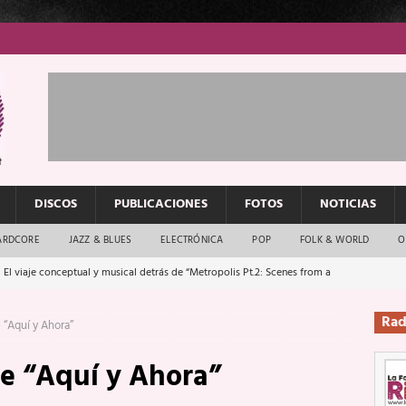
DISCOS
PUBLICACIONES
FOTOS
NOTICIAS
ARDCORE
JAZZ & BLUES
ELECTRÓNICA
POP
FOLK & WORLD
O
 El viaje conceptual y musical detrás de “Metropolis Pt.2: Scenes from a
Rad
 “Aquí y Ahora”
: El rock urbano sigue en buenas manos
ENTREVISTAS
e “Aquí y Ahora”
os que van a escucharte te saludan
ENTREVISTAS
Música y arte que forjaron un mito
REPORTAJES