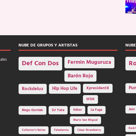
NUBE DE GRUPOS Y ARTISTAS
NUBE
nales
Fermin Muguruza
Def Con Dos
Ro
Barón Rojo
Pu
Rockdelux
Hip Hop Life
XpresidentX
SFDK
Jazz
Negu Gorriak
DJ Yata
Sôber
La Fuga
Mario San Miguel
Rock 
Collector's Series
Falsalarma
César Strawberry