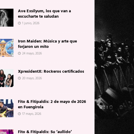
Ave Exsilyum, los que van a
escucharte te saludan
1 junio, 2026
Iron Maiden: Música y arte que
forjaron un mito
24 mayo, 2026
XpresidentX: Rockeros certificados
20 mayo, 2026
Fito & Fitipaldis: 2 de mayo de 2026
en Fuengirola
17 mayo, 2026
Fito & Fitipaldis: Su ‘aullido’