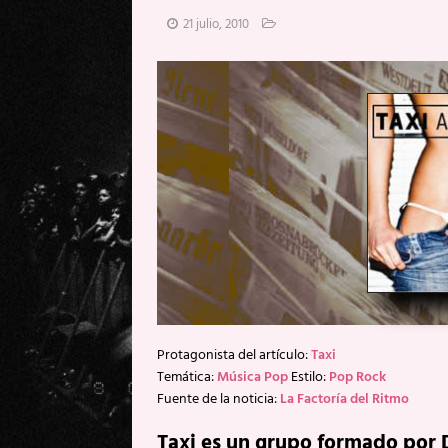
[ 20 mayo, 2026 ]
XpresidentX: 
21 julio, 2010
[ 17 mayo, 2026 ]
Fito & Fitipal
[ 17 mayo, 2026 ]
Fito & Fitipal
[ 5 agosto, 2026 ]
Florent Gorge
Protagonista del artículo:
Taxi
Temática:
Música Pop
Estilo:
Pop Rock
Fuente de la noticia:
La Factoría del Ritmo
Taxi es un grupo formado por D