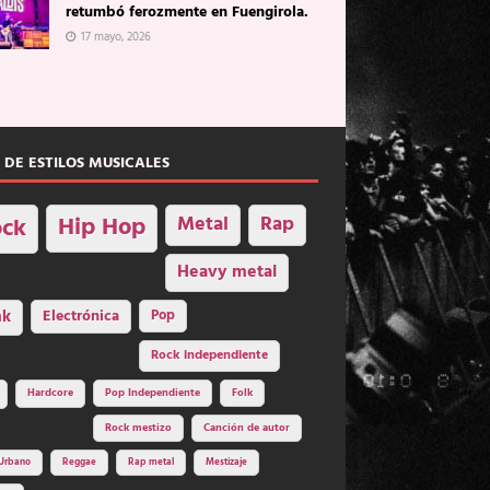
retumbó ferozmente en Fuengirola.
17 mayo, 2026
 DE ESTILOS MUSICALES
Hip Hop
Metal
Rap
ck
Heavy metal
nk
Electrónica
Pop
Rock independiente
Hardcore
Pop Independiente
Folk
Rock mestizo
Canción de autor
Urbano
Reggae
Rap metal
Mestizaje