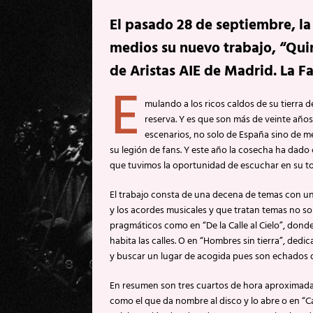
El pasado 28 de septiembre, la
medios su nuevo trabajo, “Quin
de Aristas AIE de Madrid. La Fa
E
mulando a los ricos caldos de su tierra 
reserva. Y es que son más de veinte años 
escenarios, no solo de España sino de m
su legión de fans. Y este año la cosecha ha dado
que tuvimos la oportunidad de escuchar en su to
El trabajo consta de una decena de temas con un
y los acordes musicales y que tratan temas no so
pragmáticos como en “De la Calle al Cielo”, don
habita las calles. O en “Hombres sin tierra”, d
y buscar un lugar de acogida pues son echados de
En resumen son tres cuartos de hora aproximad
como el que da nombre al disco y lo abre o en “C