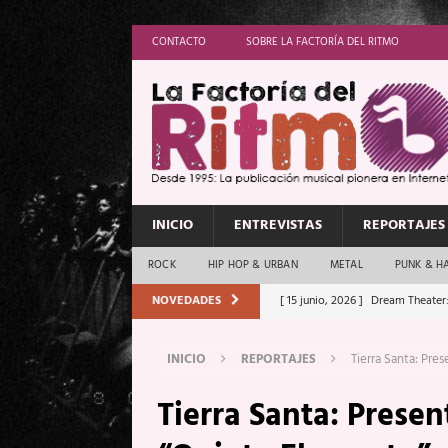
CONTACTO
SOBRE LA FACTORÍA DEL RITMO
INICIO
ENTREVISTAS
REPORTAJES
ROCK
HIP HOP & URBAN
METAL
PUNK & H
NOVEDADES
[ 15 junio, 2026 ]
Dream Theater:
Memory”
REPORTAJES
INICIO
REPORTAJES
Tierra Santa: Pre
[ 11 junio, 2026 ]
Vamos Con Todo
Tierra Santa: Presen
[ 1 junio, 2026 ]
Ave Exsilyum, l
[ 24 mayo, 2026 ]
Iron Maiden: 