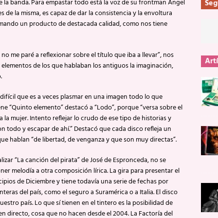
la banda. Para empastar todo está la voz de su frontman Ángel
Seg
s de la misma, es capaz de dar la consistencia y la envoltura
 formando un producto de destacada calidad, como nos tiene
o me paré a reflexionar sobre el título que iba a llevar”, nos
Art
o elementos de los que hablaban los antiguos la imaginación,
o.
 difícil que es a veces plasmar en una imagen todo lo que
ene “Quinto elemento” destacó a “Lodo”, porque “versa sobre el
la mujer. Intento reflejar lo crudo de ese tipo de historias y
n todo y escapar de ahí.” Destacó que cada disco refleja un
que hablan “de libertad, de venganza y que son muy directas”.
lizar “La canción del pirata” de José de Espronceda, no se
ner melodía a otra composición lírica. La gira para presentar el
cipios de Diciembre y tiene todavía una serie de fechas por
nteras del país, como el seguro a Suramérica o a Italia. El disco
stro país. Lo que sí tienen en el tintero es la posibilidad de
n directo, cosa que no hacen desde el 2004. La Factoría del