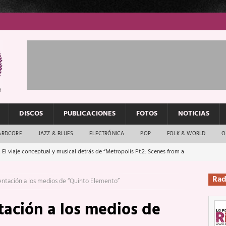
DISCOS
PUBLICACIONES
FOTOS
NOTICIAS
ARDCORE
JAZZ & BLUES
ELECTRÓNICA
POP
FOLK & WORLD
O
 El viaje conceptual y musical detrás de “Metropolis Pt.2: Scenes from a
Rad
sentación a los medios de “Quinto Elemento”
: El rock urbano sigue en buenas manos
ENTREVISTAS
tación a los medios de
os que van a escucharte te saludan
ENTREVISTAS
Música y arte que forjaron un mito
REPORTAJES