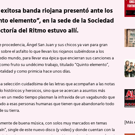
 exitosa banda riojana presentó ante los
to elemento”, en la sede de la Sociedad
ctoría del Ritmo estuvo allí.
de procedencia, Ángel San Juan y sus chicos ya van para gran
sobre el asfalto lo que llevan los riojanos subiéndose a los
edio mundo, para llevar esa épica que encierran sus canciones a
 como fruto su undécimo trabajo, titulado “Quinto elemento”,
talidad y como primicia hace unos días.
a selección cuidadísima de las letras que acompañan a las notas
lo históricos y heroicos, sino que se acercan a asuntos más
de en un medio tiempo plasman la infravida de un vagabundo que
edicado a esas personas humanas que tienen que abandonarlo todo
 su tierra.
[Más 
amente de buena música, con solos muy marcados en temas
aín”, single de este nuevo disco (y video) y donde cuentan con la