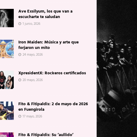
Ave Exsilyum, los que van a
escucharte te saludan
1 junio, 2026
Iron Maiden: Música y arte que
forjaron un mito
24 mayo, 2026
XpresidentX: Rockeros certificados
20 mayo, 2026
Fito & Fitipaldis: 2 de mayo de 2026
en Fuengirola
17 mayo, 2026
Fito & Fitipaldis: Su ‘aullido’