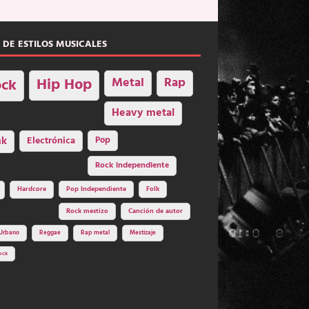
 DE ESTILOS MUSICALES
Hip Hop
Metal
Rap
ck
Heavy metal
nk
Electrónica
Pop
Rock independiente
Hardcore
Pop Independiente
Folk
Rock mestizo
Canción de autor
Urbano
Reggae
Rap metal
Mestizaje
ock