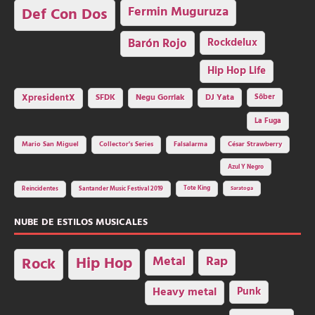
Fermin Muguruza
Def Con Dos
Barón Rojo
Rockdelux
Hip Hop Life
SFDK
Negu Gorriak
XpresidentX
DJ Yata
Sôber
La Fuga
Mario San Miguel
Collector's Series
Falsalarma
César Strawberry
Azul Y Negro
Tote King
Reincidentes
Santander Music Festival 2019
Saratoga
NUBE DE ESTILOS MUSICALES
Hip Hop
Metal
Rap
Rock
Heavy metal
Punk