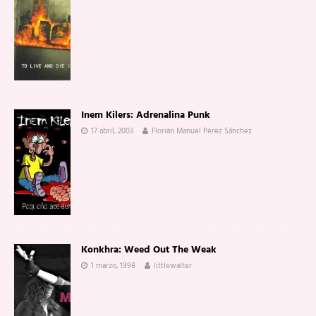
Inem Kilers: Adrenalina Punk
17 abril, 2003
Florián Manuel Pérez Sánchez
Konkhra: Weed Out The Weak
1 marzo, 1998
littlewalter