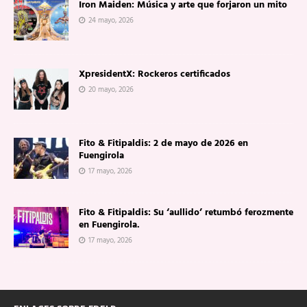
Iron Maiden: Música y arte que forjaron un mito
24 mayo, 2026
XpresidentX: Rockeros certificados
20 mayo, 2026
Fito & Fitipaldis: 2 de mayo de 2026 en
Fuengirola
17 mayo, 2026
Fito & Fitipaldis: Su ‘aullido’ retumbó ferozmente
en Fuengirola.
17 mayo, 2026