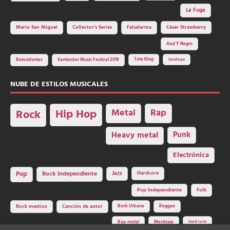
La Fuga
Mario San Miguel
Collector's Series
Falsalarma
César Strawberry
Azul Y Negro
Tote King
Reincidentes
Santander Music Festival 2019
Saratoga
NUBE DE ESTILOS MUSICALES
Hip Hop
Metal
Rap
Rock
Heavy metal
Punk
Electrónica
Rock independiente
Jazz
Hardcore
Pop
Pop Independiente
Folk
Rock Urbano
Reggae
Rock mestizo
Canción de autor
Rap metal
Mestizaje
Hard rock