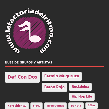
NUBE DE GRUPOS Y ARTISTAS
Fermin Muguruza
Def Con Dos
Barón Rojo
Rockdelux
Hip Hop Life
SFDK
Negu Gorriak
XpresidentX
DJ Yata
Sôber