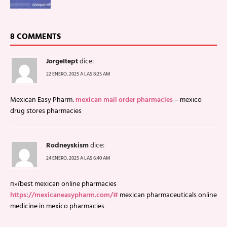
8 COMMENTS
JorgeItept
dice:
22 ENERO, 2025 A LAS 8:25 AM
Mexican Easy Pharm:
mexican mail order pharmacies
– mexico
drug stores pharmacies
Rodneyskism
dice:
24 ENERO, 2025 A LAS 6:40 AM
п»їbest mexican online pharmacies
https://mexicaneasypharm.com/#
mexican pharmaceuticals online
medicine in mexico pharmacies