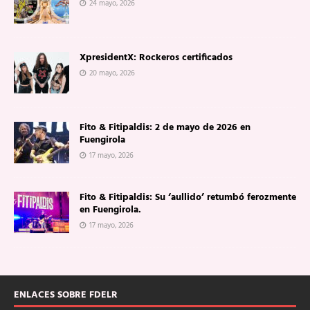
24 mayo, 2026
XpresidentX: Rockeros certificados
20 mayo, 2026
Fito & Fitipaldis: 2 de mayo de 2026 en
Fuengirola
17 mayo, 2026
Fito & Fitipaldis: Su ‘aullido’ retumbó ferozmente
en Fuengirola.
17 mayo, 2026
ENLACES SOBRE FDELR