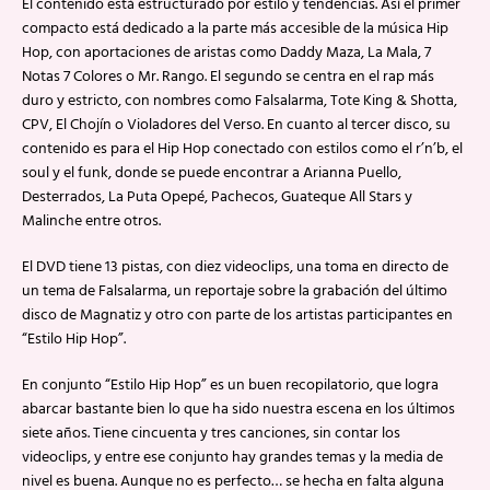
El contenido está estructurado por estilo y tendencias. Así el primer
compacto está dedicado a la parte más accesible de la música Hip
Hop, con aportaciones de aristas como Daddy Maza, La Mala, 7
Notas 7 Colores o Mr. Rango. El segundo se centra en el rap más
duro y estricto, con nombres como Falsalarma, Tote King & Shotta,
CPV, El Chojín o Violadores del Verso. En cuanto al tercer disco, su
contenido es para el Hip Hop conectado con estilos como el r’n’b, el
soul y el funk, donde se puede encontrar a Arianna Puello,
Desterrados, La Puta Opepé, Pachecos, Guateque All Stars y
Malinche entre otros.
El DVD tiene 13 pistas, con diez videoclips, una toma en directo de
un tema de Falsalarma, un reportaje sobre la grabación del último
disco de Magnatiz y otro con parte de los artistas participantes en
“Estilo Hip Hop”.
En conjunto “Estilo Hip Hop” es un buen recopilatorio, que logra
abarcar bastante bien lo que ha sido nuestra escena en los últimos
siete años. Tiene cincuenta y tres canciones, sin contar los
videoclips, y entre ese conjunto hay grandes temas y la media de
nivel es buena. Aunque no es perfecto… se hecha en falta alguna