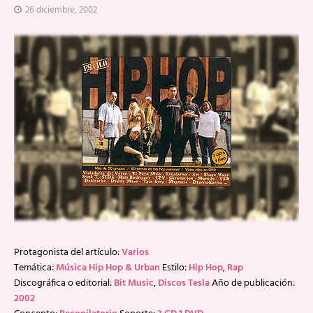
26 diciembre, 2002
Protagonista del artículo:
Varios
Temática:
Música Hip Hop & Urban
Estilo:
Hip Hop
,
Rap
Discográfica o editorial:
Bit Music
,
Discos Tesla
Año de publicación:
2002