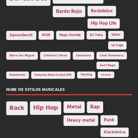
Barón Rojo
Rockdelux
Hip Hop Life
SFDK
Negu Gorriak
XpresidentX
DJ Yata
Sôber
La Fuga
Mario San Miguel
Collector's Series
Falsalarma
César Strawberry
Azul Y Negro
Tote King
Reincidentes
Santander Music Festival 2019
Saratoga
NUBE DE ESTILOS MUSICALES
Hip Hop
Metal
Rap
Rock
Heavy metal
Punk
Electrónica